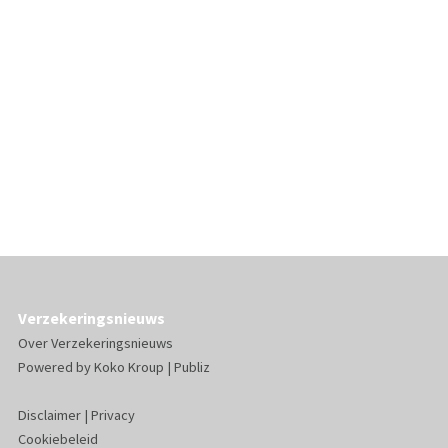
Verzekeringsnieuws
Over Verzekeringsnieuws
Powered by
Koko Kroup
|
Publiz
Disclaimer
|
Privacy
Cookiebeleid