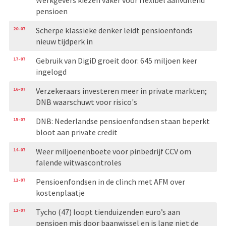
pensioen
20-07
Scherpe klassieke denker leidt pensioenfonds
nieuw tijdperk in
17-07
Gebruik van DigiD groeit door: 645 miljoen keer
ingelogd
16-07
Verzekeraars investeren meer in private markten;
DNB waarschuwt voor risico's
15-07
DNB: Nederlandse pensioenfondsen staan beperkt
bloot aan private credit
14-07
Weer miljoenenboete voor pinbedrijf CCV om
falende witwascontroles
12-07
Pensioenfondsen in de clinch met AFM over
kostenplaatje
12-07
Tycho (47) loopt tienduizenden euro’s aan
pensioen mis door baanwissel en is lang niet de