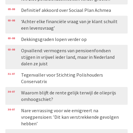
05-08
Definitief akkoord over Sociaal Plan Achmea
03-08
‘Achter elke financiële vraag van je klant schuilt
een levensvraag’
03-08
Dekkingsgraden lopen verder op
03-08
Opvallend: vermogens van pensioenfondsen
stijgen in vrijwel ieder land, maar in Nederland
dalen ze juist
31-07
Tegenvaller voor Stichting Polishouders
Conservatrix
30-07
Waarom blijft de rente gelijk terwijl de olieprijs
omhoogschiet?
30-07
Nare verrassing voor wie emigreert na
vroegpensioen: ’Dit kan verstrekkende gevolgen
hebben’