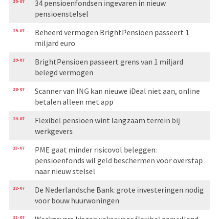
29-07
34 pensioenfondsen ingevaren in nieuw
pensioenstelsel
29-07
Beheerd vermogen BrightPensioen passeert 1
miljard euro
29-07
BrightPensioen passeert grens van 1 miljard
belegd vermogen
28-07
Scanner van ING kan nieuwe iDeal niet aan, online
betalen alleen met app
24-07
Flexibel pensioen wint langzaam terrein bij
werkgevers
23-07
PME gaat minder risicovol beleggen:
pensioenfonds wil geld beschermen voor overstap
naar nieuw stelsel
22-07
De Nederlandsche Bank: grote investeringen nodig
voor bouw huurwoningen
21-07
Werkgevers kiezen vaker voor flexibel aanvullend