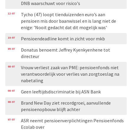
DNB waarschuwt voor risico's
12-07
Tycho (47) loopt tienduizenden euro’s aan
pensioen mis door baanwissel en is lang niet de
enige: ’Nooit gedacht dat dit mogelijk was’
10-07
Pensioendeadline komt in zicht voor mkb
09-07
Donatus benoemt Jeffrey Kyenkyenhene tot
directeur
08-07
Vrouw verliest zaak van PME: pensioenfonds niet
verantwoordelijk voor verlies van zorgtoeslag na
nabetaling
08-07
Geen leeftijdsdiscriminatie bij ASN Bank
08-07
Brand New Day ziet recordgroei, aanvullende
pensioenopbouw blijft achter
07-07
ASR neemt pensioenverplichtingen Pensioenfonds
Ecolab over