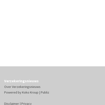
Verzekeringsnieuws
Over Verzekeringsnieuws
Powered by
Koko Kroup
|
Publiz
Disclaimer
|
Privacy