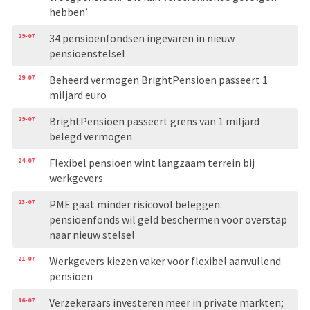
hebben’
29-07
34 pensioenfondsen ingevaren in nieuw
pensioenstelsel
29-07
Beheerd vermogen BrightPensioen passeert 1
miljard euro
29-07
BrightPensioen passeert grens van 1 miljard
belegd vermogen
24-07
Flexibel pensioen wint langzaam terrein bij
werkgevers
23-07
PME gaat minder risicovol beleggen:
pensioenfonds wil geld beschermen voor overstap
naar nieuw stelsel
21-07
Werkgevers kiezen vaker voor flexibel aanvullend
pensioen
16-07
Verzekeraars investeren meer in private markten;