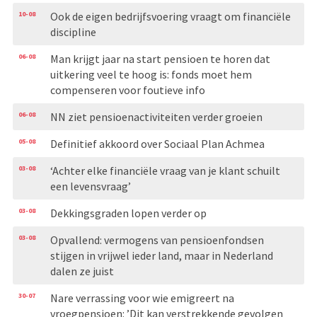
10-08
Ook de eigen bedrijfsvoering vraagt om financiële
discipline
06-08
Man krijgt jaar na start pensioen te horen dat
uitkering veel te hoog is: fonds moet hem
compenseren voor foutieve info
06-08
NN ziet pensioenactiviteiten verder groeien
05-08
Definitief akkoord over Sociaal Plan Achmea
03-08
‘Achter elke financiële vraag van je klant schuilt
een levensvraag’
03-08
Dekkingsgraden lopen verder op
03-08
Opvallend: vermogens van pensioenfondsen
stijgen in vrijwel ieder land, maar in Nederland
dalen ze juist
30-07
Nare verrassing voor wie emigreert na
vroegpensioen: ’Dit kan verstrekkende gevolgen