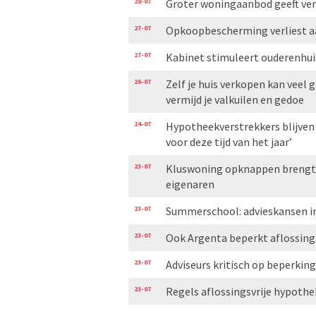
28-07
Groter woningaanbod geeft ve
27-07
Opkoopbescherming verliest aa
27-07
Kabinet stimuleert ouderenhui
26-07
Zelf je huis verkopen kan veel g
vermijd je valkuilen en gedoe
24-07
Hypotheekverstrekkers blijven
voor deze tijd van het jaar’
23-07
Kluswoning opknappen brengt g
eigenaren
23-07
Summerschool: advieskansen i
23-07
Ook Argenta beperkt aflossing
23-07
Adviseurs kritisch op beperkin
23-07
Regels aflossingsvrije hypoth