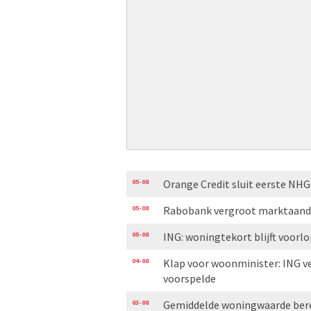
05-08
Orange Credit sluit eerste N
05-08
Rabobank vergroot marktaand
05-08
ING: woningtekort blijft voorl
04-08
Klap voor woonminister: ING v
voorspelde
03-08
Gemiddelde woningwaarde bere