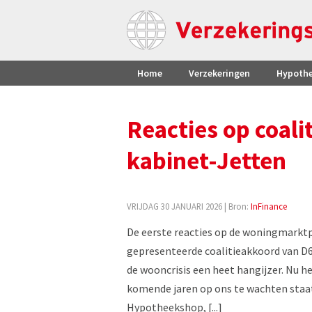
Home
Verzekeringen
Hypoth
Reacties op coal
kabinet-Jetten
VRIJDAG 30 JANUARI 2026
| Bron:
InFinance
De eerste reacties op de woningmarktp
gepresenteerde coalitieakkoord van D66
de wooncrisis een heet hangijzer. Nu h
komende jaren op ons te wachten staa
Hypotheekshop, [...]