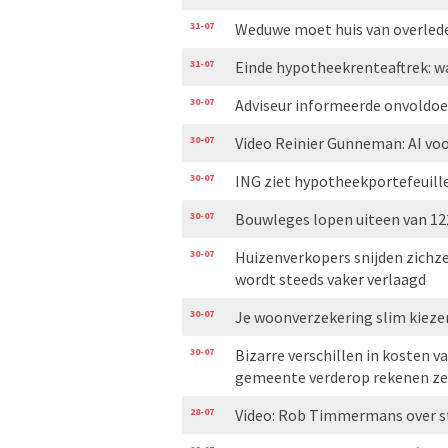
31-07
Weduwe moet huis van overleden
31-07
Einde hypotheekrenteaftrek: w
30-07
Adviseur informeerde onvoldoe
30-07
Video Reinier Gunneman: AI voo
30-07
ING ziet hypotheekportefeuill
30-07
Bouwleges lopen uiteen van 122
30-07
Huizenverkopers snijden zichzel
wordt steeds vaker verlaagd
30-07
Je woonverzekering slim kiezen
30-07
Bizarre verschillen in kosten v
gemeente verderop rekenen ze
28-07
Video: Rob Timmermans over s