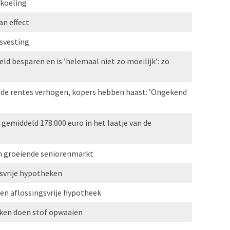
rkoeling
n effect
svesting
eld besparen en is ’helemaal niet zo moeilijk’: zo
 de rentes verhogen, kopers hebben haast: ’Ongekend
emiddeld 178.000 euro in het laatje van de
n groeiende seniorenmarkt
svrije hypotheken
gen aflossingsvrije hypotheek
eken doen stof opwaaien