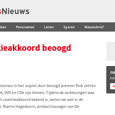
eken
Pensioenen
Lenen
Sparen
Nieuwsbrief
itieakkoord beoogd
ON
het
lannen in het zojuist door beoogd premier Rob Jetten
A
, VVD en CDA zijn binnen. Tijdens de verkiezingen was
et coalitieakkoord bekend is, weten we wat er de
t. Martin Hagedoorn, productmanager van De