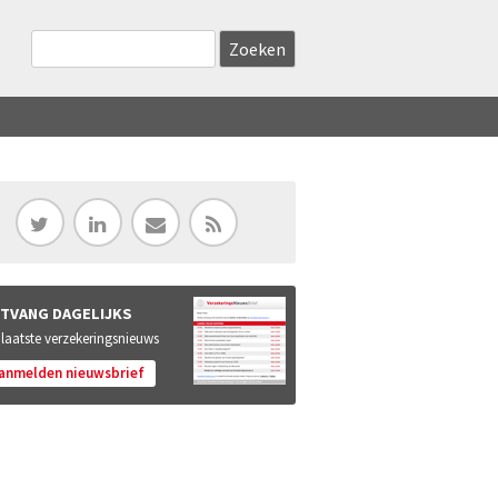
Zoekveld
Search this site
TVANG DAGELIJKS
 laatste verzekeringsnieuws
anmelden nieuwsbrief