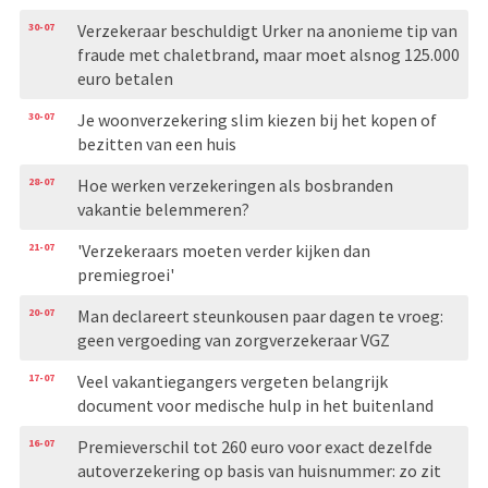
30-07
Verzekeraar beschuldigt Urker na anonieme tip van
fraude met chaletbrand, maar moet alsnog 125.000
euro betalen
30-07
Je woonverzekering slim kiezen bij het kopen of
bezitten van een huis
28-07
Hoe werken verzekeringen als bosbranden
vakantie belemmeren?
21-07
'Verzekeraars moeten verder kijken dan
premiegroei'
20-07
Man declareert steunkousen paar dagen te vroeg:
geen vergoeding van zorgverzekeraar VGZ
17-07
Veel vakantiegangers vergeten belangrijk
document voor medische hulp in het buitenland
16-07
Premieverschil tot 260 euro voor exact dezelfde
autoverzekering op basis van huisnummer: zo zit