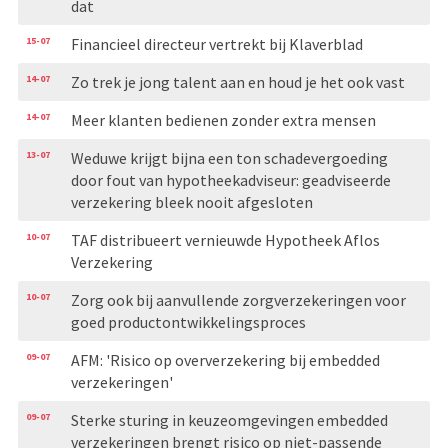
dat
15-07
Financieel directeur vertrekt bij Klaverblad
14-07
Zo trek je jong talent aan en houd je het ook vast
14-07
Meer klanten bedienen zonder extra mensen
13-07
Weduwe krijgt bijna een ton schadevergoeding
door fout van hypotheekadviseur: geadviseerde
verzekering bleek nooit afgesloten
10-07
TAF distribueert vernieuwde Hypotheek Aflos
Verzekering
10-07
Zorg ook bij aanvullende zorgverzekeringen voor
goed productontwikkelingsproces
09-07
AFM: 'Risico op oververzekering bij embedded
verzekeringen'
09-07
Sterke sturing in keuzeomgevingen embedded
verzekeringen brengt risico op niet-passende