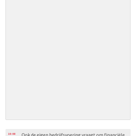
10-08
Ook de eigen bedrijfsvoering vraagt om financiële