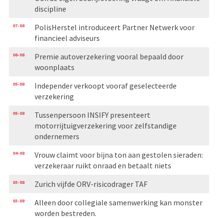
discipline
07-08
PolisHerstel introduceert Partner Netwerk voor
financieel adviseurs
06-08
Premie autoverzekering vooral bepaald door
woonplaats
05-08
Independer verkoopt vooraf geselecteerde
verzekering
05-08
Tussenpersoon INSIFY presenteert
motorrijtuigverzekering voor zelfstandige
ondernemers
04-08
Vrouw claimt voor bijna ton aan gestolen sieraden:
verzekeraar ruikt onraad en betaalt niets
03-08
Zurich vijfde ORV-risicodrager TAF
03-08
Alleen door collegiale samenwerking kan monster
worden bestreden.