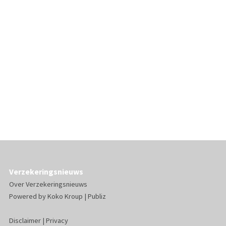
Verzekeringsnieuws
Over Verzekeringsnieuws
Powered by
Koko Kroup
|
Publiz
Disclaimer
|
Privacy