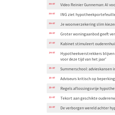
30-07
Video Reinier Gunneman: AI voo
30-07
ING ziet hypotheekportefeuill
30-07
Je woonverzekering slim kiezen
28-07
Groter woningaanbod geeft ve
27-07
Kabinet stimuleert ouderenhui
24-07
Hypotheekverstrekkers blijven
voor deze tijd van het jaar’
23-07
Summerschool: advieskansen i
23-07
Adviseurs kritisch op beperkin
23-07
Regels aflossingsvrije hypoth
22-07
Tekort aan geschikte ouderen
22-07
De verborgen wereld achter h