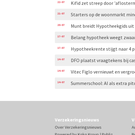
22-07
Kifid zet streep door 'aflosterm
21-07
Starters op de woonmarkt min
20-07
Munt breidt Hypotheekgids uit
17-07
Belang hypotheek weegt zwaar
17-07
Hypotheekrente stijgt naar 4 p
14-07
DFO plaatst vraagtekens bij c
14-07
Vitec Figlo vernieuwt en vergr
14-07
Summerschool: AI als extra pit
Verzekeringsnieuws
V
Over Verzekeringsnieuws
A
Powered by
Koko Kroup
|
Publiz
B