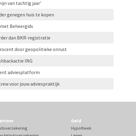
ijn van tachtig jaar'
der genegen huis te kopen
 met Beheergids
der dan BKR-registratie
rocent door geopolitieke onrust
ashbackactie ING
oent adviesplatform
crew voor jouw adviespraktijk
ervoer
Geld
utoverzekering
Hypotheek
estelautoverzekering
Lenen