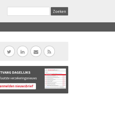
Zoekveld
Search this site
TVANG DAGELIJKS
 laatste verzekeringsnieuws
anmelden nieuwsbrief