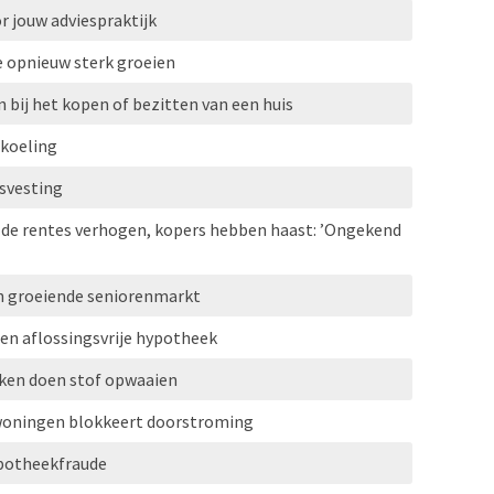
r jouw adviespraktijk
e opnieuw sterk groeien
 bij het kopen of bezitten van een huis
rkoeling
svesting
 de rentes verhogen, kopers hebben haast: ’Ongekend
n groeiende seniorenmarkt
gen aflossingsvrije hypotheek
eken doen stof opwaaien
woningen blokkeert doorstroming
ypotheekfraude