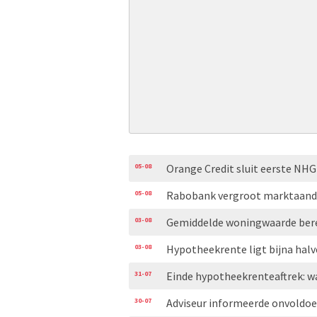
05-08
Orange Credit sluit eerste N
05-08
Rabobank vergroot marktaand
03-08
Gemiddelde woningwaarde bere
03-08
Hypotheekrente ligt bijna hal
31-07
Einde hypotheekrenteaftrek: w
30-07
Adviseur informeerde onvoldoe