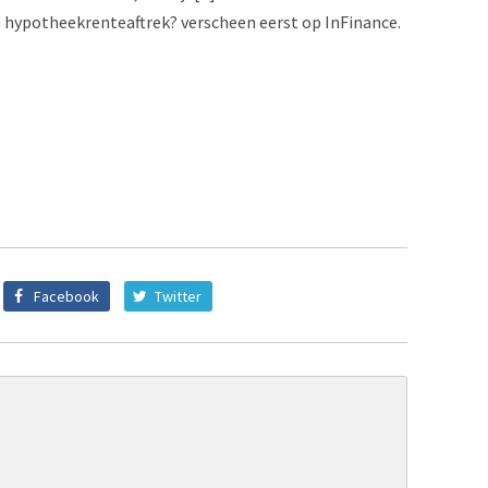
n hypotheekrenteaftrek? verscheen eerst op InFinance.
Facebook
Twitter