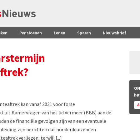
eken
Pensioenen
Lenen
Sparen
Nieuwsbrief
arstermijn
ftrek?
ON
het
nteaftrek kan vanaf 2031 voor forse
A
kt uit Kamervragen van het lid Vermeer (BBB) aan de
uden de financiële gevolgen zijn van een eventuele
nleiding zijn berichten dat honderdduizenden
aftrek verliezen, terwijl [...]