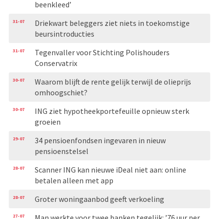
beenkleed’
31-07
Driekwart beleggers ziet niets in toekomstige
beursintroducties
31-07
Tegenvaller voor Stichting Polishouders
Conservatrix
30-07
Waarom blijft de rente gelijk terwijl de olieprijs
omhoogschiet?
30-07
ING ziet hypotheekportefeuille opnieuw sterk
groeien
29-07
34 pensioenfondsen ingevaren in nieuw
pensioenstelsel
28-07
Scanner ING kan nieuwe iDeal niet aan: online
betalen alleen met app
28-07
Groter woningaanbod geeft verkoeling
27-07
Man werkte voor twee banken tegelijk: ’76 uur per