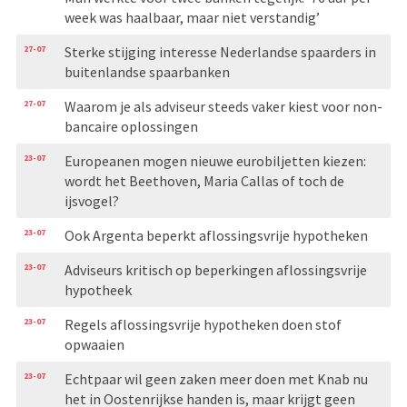
week was haalbaar, maar niet verstandig’
27-07
Sterke stijging interesse Nederlandse spaarders in
buitenlandse spaarbanken
27-07
Waarom je als adviseur steeds vaker kiest voor non-
bancaire oplossingen
23-07
Europeanen mogen nieuwe eurobiljetten kiezen:
wordt het Beethoven, Maria Callas of toch de
ijsvogel?
23-07
Ook Argenta beperkt aflossingsvrije hypotheken
23-07
Adviseurs kritisch op beperkingen aflossingsvrije
hypotheek
23-07
Regels aflossingsvrije hypotheken doen stof
opwaaien
23-07
Echtpaar wil geen zaken meer doen met Knab nu
het in Oostenrijkse handen is, maar krijgt geen