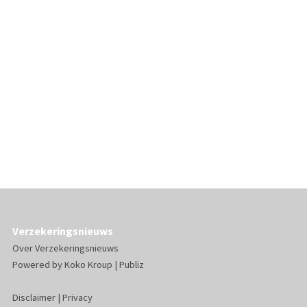
Verzekeringsnieuws
Over Verzekeringsnieuws
Powered by
Koko Kroup
|
Publiz
Disclaimer
|
Privacy