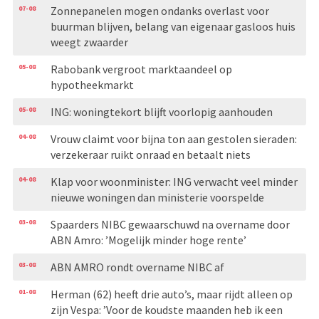
07-08
Zonnepanelen mogen ondanks overlast voor
buurman blijven, belang van eigenaar gasloos huis
weegt zwaarder
05-08
Rabobank vergroot marktaandeel op
hypotheekmarkt
05-08
ING: woningtekort blijft voorlopig aanhouden
04-08
Vrouw claimt voor bijna ton aan gestolen sieraden:
verzekeraar ruikt onraad en betaalt niets
04-08
Klap voor woonminister: ING verwacht veel minder
nieuwe woningen dan ministerie voorspelde
03-08
Spaarders NIBC gewaarschuwd na overname door
ABN Amro: ’Mogelijk minder hoge rente’
03-08
ABN AMRO rondt overname NIBC af
01-08
Herman (62) heeft drie auto’s, maar rijdt alleen op
zijn Vespa: ’Voor de koudste maanden heb ik een