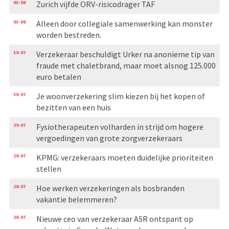
03-08
Zurich vijfde ORV-risicodrager TAF
03-08
Alleen door collegiale samenwerking kan monster
worden bestreden.
30-07
Verzekeraar beschuldigt Urker na anonieme tip van
fraude met chaletbrand, maar moet alsnog 125.000
euro betalen
30-07
Je woonverzekering slim kiezen bij het kopen of
bezitten van een huis
29-07
Fysiotherapeuten volharden in strijd om hogere
vergoedingen van grote zorgverzekeraars
28-07
KPMG: verzekeraars moeten duidelijke prioriteiten
stellen
28-07
Hoe werken verzekeringen als bosbranden
vakantie belemmeren?
26-07
Nieuwe ceo van verzekeraar ASR ontspant op