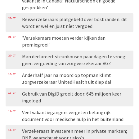
vakantie in Canada: ’Natuurschoon en goede
gesprekken’
25-07
Reisverzekeraars platgebeld over bosbranden: dit
wordt er wel en juist níet vergoed
21-07
'Verzekeraars moeten verder kijken dan
premiegroei'
20-07
Man declareert steunkousen paar dagen te vroeg:
geen vergoeding van zorgverzekeraar VGZ
19-07
Anderhalf jaar na moord op topman klimt
zorgverzekeraar UnitedHealth uit diep dal
17-07
Gebruik van DigiD groeit door: 645 miljoen keer
ingelogd
17-07
Veel vakantiegangers vergeten belangrijk
document voor medische hulp in het buitenland
16-07
Verzekeraars investeren meer in private markten;
DNB waarschuwt voor risico's