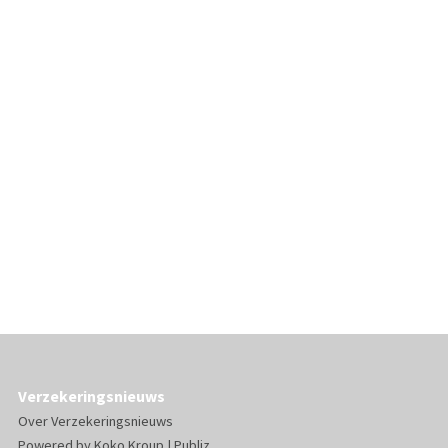
Verzekeringsnieuws
Over Verzekeringsnieuws
Powered by
Koko Kroup
|
Publiz