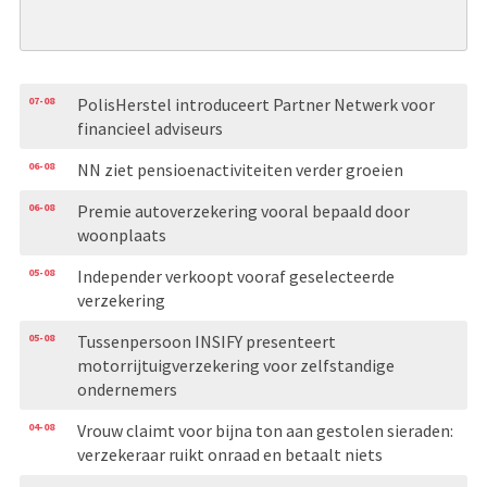
07-08
PolisHerstel introduceert Partner Netwerk voor
financieel adviseurs
06-08
NN ziet pensioenactiviteiten verder groeien
06-08
Premie autoverzekering vooral bepaald door
woonplaats
05-08
Independer verkoopt vooraf geselecteerde
verzekering
05-08
Tussenpersoon INSIFY presenteert
motorrijtuigverzekering voor zelfstandige
ondernemers
04-08
Vrouw claimt voor bijna ton aan gestolen sieraden:
verzekeraar ruikt onraad en betaalt niets