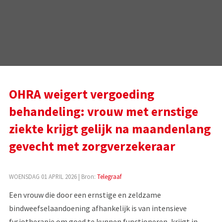
OHRA weigert vergoeding
behandeling: vrouw met ernstige
ziekte krijgt gelijk na maandenlang
gevecht met zorgverzekeraar
WOENSDAG 01 APRIL 2026
| Bron:
Telegraaf
Een vrouw die door een ernstige en zeldzame
bindweefselaandoening afhankelijk is van intensieve
fysiotherapie om goed te kunnen functioneren, krijgt in