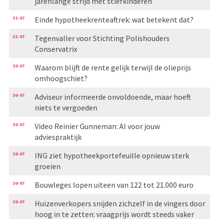
jarenlange strijd met stiefkinderen
31-07
Einde hypotheekrenteaftrek: wat betekent dat?
31-07
Tegenvaller voor Stichting Polishouders
Conservatrix
30-07
Waarom blijft de rente gelijk terwijl de olieprijs
omhoogschiet?
30-07
Adviseur informeerde onvoldoende, maar hoeft
niets te vergoeden
30-07
Video Reinier Gunneman: AI voor jouw
adviespraktijk
30-07
ING ziet hypotheekportefeuille opnieuw sterk
groeien
30-07
Bouwleges lopen uiteen van 122 tot 21.000 euro
30-07
Huizenverkopers snijden zichzelf in de vingers door
hoog in te zetten: vraagprijs wordt steeds vaker