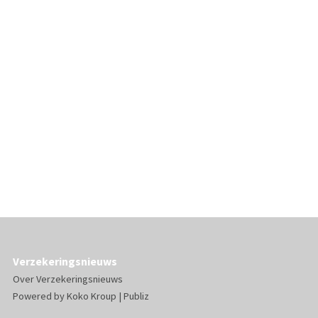
Verzekeringsnieuws
Over Verzekeringsnieuws
Powered by
Koko Kroup
|
Publiz