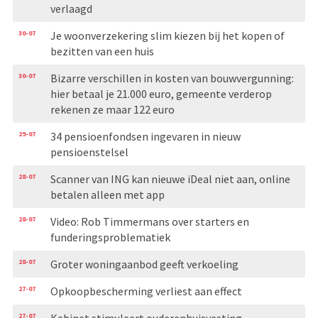
verlaagd
30-07
Je woonverzekering slim kiezen bij het kopen of
bezitten van een huis
30-07
Bizarre verschillen in kosten van bouwvergunning:
hier betaal je 21.000 euro, gemeente verderop
rekenen ze maar 122 euro
29-07
34 pensioenfondsen ingevaren in nieuw
pensioenstelsel
28-07
Scanner van ING kan nieuwe iDeal niet aan, online
betalen alleen met app
28-07
Video: Rob Timmermans over starters en
funderingsproblematiek
28-07
Groter woningaanbod geeft verkoeling
27-07
Opkoopbescherming verliest aan effect
27-07
Kabinet stimuleert ouderenhuisvesting