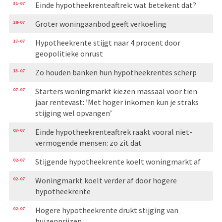
31-07
Einde hypotheekrenteaftrek: wat betekent dat?
28-07
Groter woningaanbod geeft verkoeling
17-07
Hypotheekrente stijgt naar 4 procent door
geopolitieke onrust
13-07
Zo houden banken hun hypotheekrentes scherp
07-07
Starters woningmarkt kiezen massaal voor tien
jaar rentevast: ’Met hoger inkomen kun je straks
stijging wel opvangen’
03-07
Einde hypotheekrenteaftrek raakt vooral niet-
vermogende mensen: zo zit dat
02-07
Stijgende hypotheekrente koelt woningmarkt af
02-07
Woningmarkt koelt verder af door hogere
hypotheekrente
02-07
Hogere hypotheekrente drukt stijging van
huizenprijzen