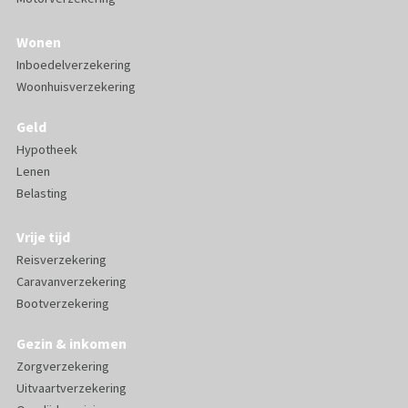
Wonen
Inboedelverzekering
Woonhuisverzekering
Geld
Hypotheek
Lenen
Belasting
Vrije tijd
Reisverzekering
Caravanverzekering
Bootverzekering
Gezin & inkomen
Zorgverzekering
Uitvaartverzekering