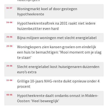
02-07
Woningmarkt koel af door gestegen
hypotheekrente
30-06
Hypotheekrenteaftrek na 2031 raakt niet iedere
huizenbezitter even hard
29-06
Bijna miljoen woningen met slecht energielabel
29-06
Woningkopers zien kansen groeien om eindelijk
een huis te bemachtigen: ’Mooi moment om je slag
te slaan’
29-06
Slecht energielabel kost huiseigenaren duizenden
euro’s extra
22-06
Grillige 10-jaars NHG-rente duikt opnieuw onder 4
procent
08-06
Hypotheekrente daalt ondanks onrust in Midden-
Oosten: 'Heel beweeglijk'