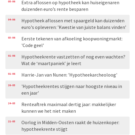
05-06
Extra aflossen op hypotheek kan huiseigenaren
duizenden euro’s rente besparen
04-06
Hypotheek aflossen met spaargeld kan duizenden
euro's opleveren: ’Kwestie van juiste balans vinden’
03-06
Eerste tekenen van afkoeling koopwoningmarkt:
'Code geel'
01-06
Hypotheekrente vastzetten of nog even wachten?
Wat de ‘maartpaniek’ je leert
01-06
Harrie-Jan van Nunen: 'Hypotheekarcheoloog'
26-05
'Hypotheekrentes stijgen naar hoogste niveau in
een jaar'
24-05
Renteaftrek maximaal dertig jaar: makkelijker
kunnen we het niet maken
21-05
Oorlog in Midden-Oosten raakt de huizenkoper:
hypotheekrente stijgt