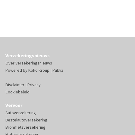
Verzekeringsnieuws
Over Verzekeringsnieuws
Powered by
Koko Kroup
|
Publiz
Disclaimer
|
Privacy
Cookiebeleid
Vervoer
Autoverzekering
Bestelautoverzekering
Bromfietsverzekering
Motorverzekering