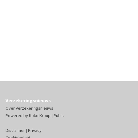
Verzekeringsnieuws
Over Verzekeringsnieuws
Powered by
Koko Kroup
|
Publiz
Disclaimer
|
Privacy
Cookiebeleid