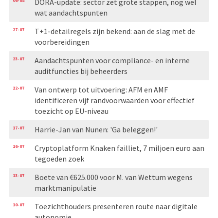
06-08
DORA-update: sector zet grote stappen, nog wel
wat aandachtspunten
27-07
T+1-detailregels zijn bekend: aan de slag met de
voorbereidingen
23-07
Aandachtspunten voor compliance- en interne
auditfuncties bij beheerders
22-07
Van ontwerp tot uitvoering: AFM en AMF
identificeren vijf randvoorwaarden voor effectief
toezicht op EU-niveau
17-07
Harrie-Jan van Nunen: 'Ga beleggen!'
16-07
Cryptoplatform Knaken failliet, 7 miljoen euro aan
tegoeden zoek
13-07
Boete van €625.000 voor M. van Wettum wegens
marktmanipulatie
10-07
Toezichthouders presenteren route naar digitale
autonomie