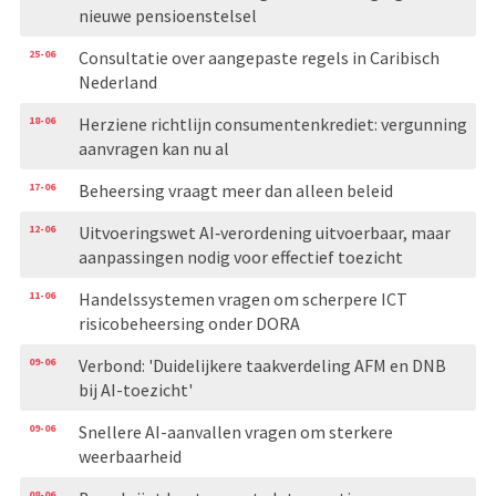
nieuwe pensioenstelsel
25-06
Consultatie over aangepaste regels in Caribisch
Nederland
18-06
Herziene richtlijn consumentenkrediet: vergunning
aanvragen kan nu al
17-06
Beheersing vraagt meer dan alleen beleid
12-06
Uitvoeringswet AI‑verordening uitvoerbaar, maar
aanpassingen nodig voor effectief toezicht
11-06
Handelssystemen vragen om scherpere ICT
risicobeheersing onder DORA
09-06
Verbond: 'Duidelijkere taakverdeling AFM en DNB
bij AI-toezicht'
09-06
Snellere AI-aanvallen vragen om sterkere
weerbaarheid
08-06