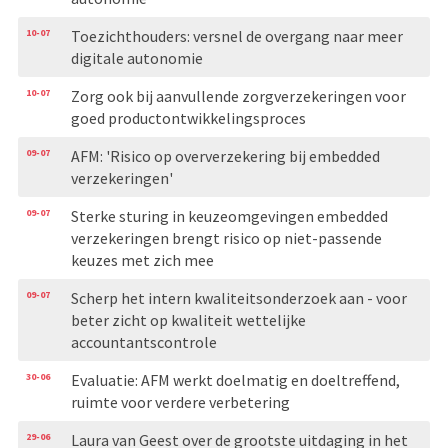
10-07
Toezichthouders: versnel de overgang naar meer
digitale autonomie
10-07
Zorg ook bij aanvullende zorgverzekeringen voor
goed productontwikkelingsproces
09-07
AFM: 'Risico op oververzekering bij embedded
verzekeringen'
09-07
Sterke sturing in keuzeomgevingen embedded
verzekeringen brengt risico op niet-passende
keuzes met zich mee
09-07
Scherp het intern kwaliteitsonderzoek aan - voor
beter zicht op kwaliteit wettelijke
accountantscontrole
30-06
Evaluatie: AFM werkt doelmatig en doeltreffend,
ruimte voor verdere verbetering
29-06
Laura van Geest over de grootste uitdaging in het