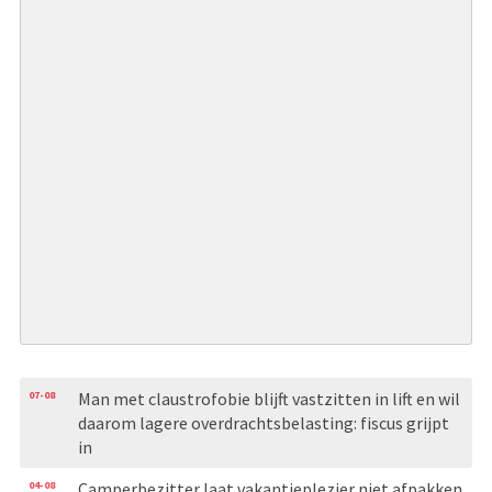
07-08
Man met claustrofobie blijft vastzitten in lift en wil
daarom lagere overdrachtsbelasting: fiscus grijpt
in
04-08
Camperbezitter laat vakantieplezier niet afpakken