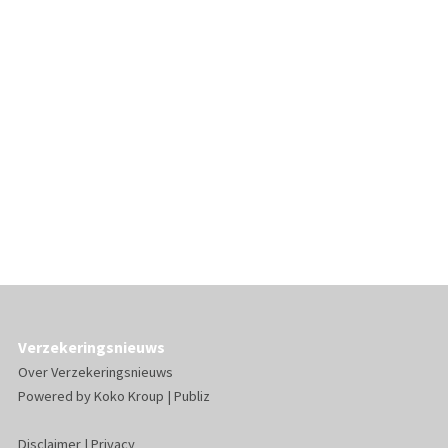
Verzekeringsnieuws
Over Verzekeringsnieuws
Powered by
Koko Kroup
|
Publiz
Disclaimer
|
Privacy