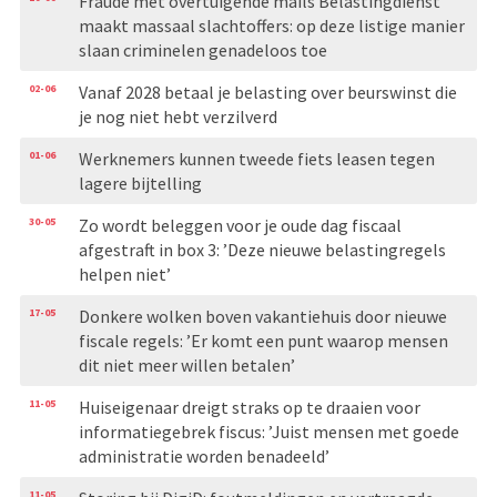
Fraude met overtuigende mails Belastingdienst
maakt massaal slachtoffers: op deze listige manier
slaan criminelen genadeloos toe
02-06
Vanaf 2028 betaal je belasting over beurswinst die
je nog niet hebt verzilverd
01-06
Werknemers kunnen tweede fiets leasen tegen
lagere bijtelling
30-05
Zo wordt beleggen voor je oude dag fiscaal
afgestraft in box 3: ’Deze nieuwe belastingregels
helpen niet’
17-05
Donkere wolken boven vakantiehuis door nieuwe
fiscale regels: ’Er komt een punt waarop mensen
dit niet meer willen betalen’
11-05
Huiseigenaar dreigt straks op te draaien voor
informatiegebrek fiscus: ’Juist mensen met goede
administratie worden benadeeld’
11-05