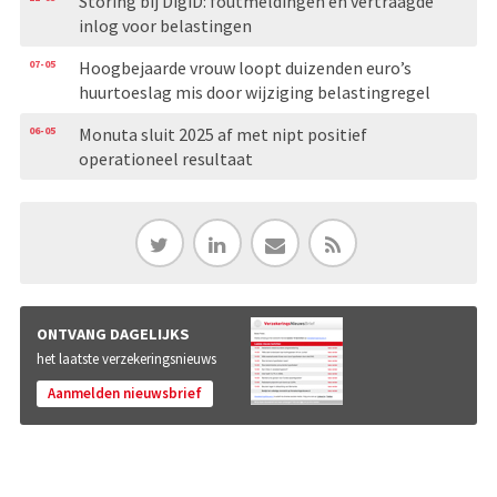
Storing bij DigiD: foutmeldingen en vertraagde
inlog voor belastingen
07-05
Hoogbejaarde vrouw loopt duizenden euro’s
huurtoeslag mis door wijziging belastingregel
06-05
Monuta sluit 2025 af met nipt positief
operationeel resultaat
ONTVANG DAGELIJKS
het laatste verzekeringsnieuws
Aanmelden nieuwsbrief