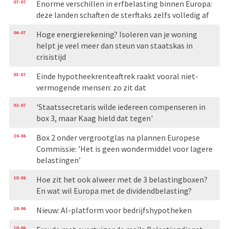
07-07
Enorme verschillen in erfbelasting binnen Europa:
deze landen schaften de sterftaks zelfs volledig af
06-07
Hoge energierekening? Isoleren van je woning
helpt je veel meer dan steun van staatskas in
crisistijd
03-07
Einde hypotheekrenteaftrek raakt vooral niet-
vermogende mensen: zo zit dat
02-07
'Staatssecretaris wilde iedereen compenseren in
box 3, maar Kaag hield dat tegen'
24-06
Box 2 onder vergrootglas na plannen Europese
Commissie: ’Het is geen wondermiddel voor lagere
belastingen’
18-06
Hoe zit het ook alweer met de 3 belastingboxen?
En wat wil Europa met de dividendbelasting?
18-06
Nieuw: AI-platform voor bedrijfshypotheken
10-06