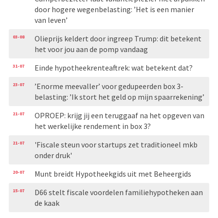
door hogere wegenbelasting: ’Het is een manier
van leven’
03-08
Olieprijs keldert door ingreep Trump: dit betekent
het voor jou aan de pomp vandaag
31-07
Einde hypotheekrenteaftrek: wat betekent dat?
23-07
’Enorme meevaller’ voor gedupeerden box 3-
belasting: ’Ik stort het geld op mijn spaarrekening’
21-07
OPROEP: krijg jij een teruggaaf na het opgeven van
het werkelijke rendement in box 3?
21-07
'Fiscale steun voor startups zet traditioneel mkb
onder druk'
20-07
Munt breidt Hypotheekgids uit met Beheergids
15-07
D66 stelt fiscale voordelen familiehypotheken aan
de kaak