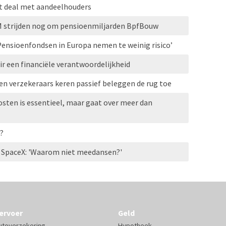
t deal met aandeelhouders
M strijden nog om pensioenmiljarden BpfBouw
‘Pensioenfondsen in Europa nemen te weinig risico’
r een financiële verantwoordelijkheid
n verzekeraars keren passief beleggen de rug toe
sten is essentieel, maar gaat over meer dan
?
 SpaceX: 'Waarom niet meedansen?'
ervoer
Geld
utoverzekering
Hypotheek