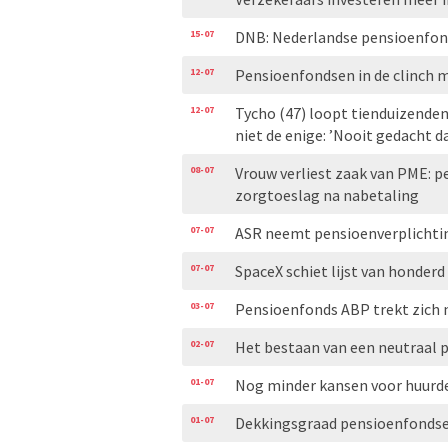
15-07
DNB: Nederlandse pensioenfond
12-07
Pensioenfondsen in de clinch 
12-07
Tycho (47) loopt tienduizenden
niet de enige: ’Nooit gedacht d
08-07
Vrouw verliest zaak van PME: p
zorgtoeslag na nabetaling
07-07
ASR neemt pensioenverplichti
07-07
SpaceX schiet lijst van honderd
03-07
Pensioenfonds ABP trekt zich n
02-07
Het bestaan van een neutraal 
01-07
Nog minder kansen voor huurde
01-07
Dekkingsgraad pensioenfondsen