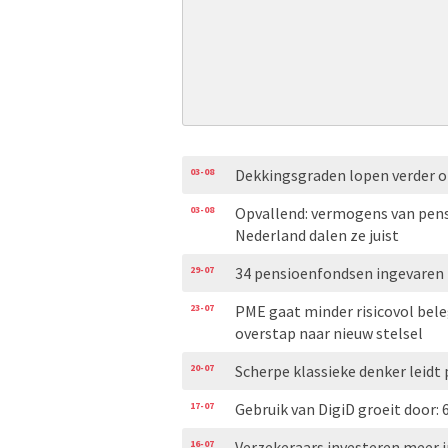
03-08
Dekkingsgraden lopen verder 
03-08
Opvallend: vermogens van pensi
Nederland dalen ze juist
29-07
34 pensioenfondsen ingevaren 
23-07
PME gaat minder risicovol bel
overstap naar nieuw stelsel
20-07
Scherpe klassieke denker leidt
17-07
Gebruik van DigiD groeit door: 
16-07
Verzekeraars investeren meer i