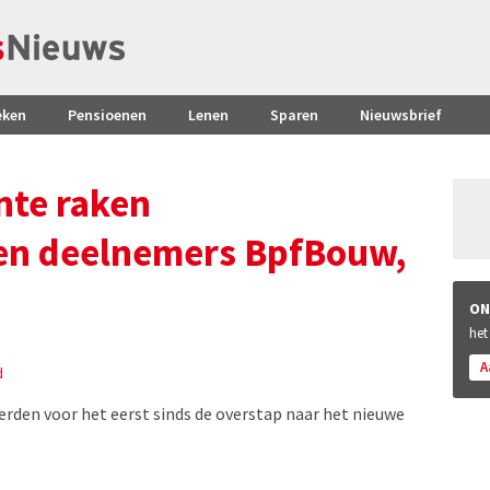
eken
Pensioenen
Lenen
Sparen
Nieuwsbrief
nte raken
n deelnemers BpfBouw,
ON
het
A
d
rden voor het eerst sinds de overstap naar het nieuwe