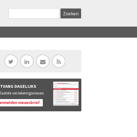
Zoekveld
Search this site
TVANG DAGELIJKS
 laatste verzekeringsnieuws
anmelden nieuwsbrief