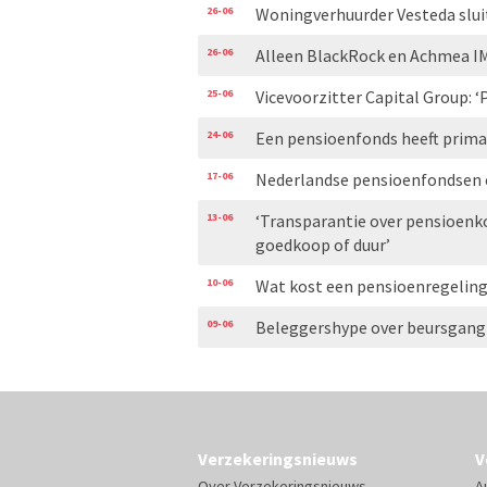
26-06
Woningverhuurder Vesteda slui
26-06
Alleen BlackRock en Achmea I
25-06
Vicevoorzitter Capital Group: 
24-06
Een pensioenfonds heeft primai
17-06
Nederlandse pensioenfondsen e
13-06
‘Transparantie over pensioenko
goedkoop of duur’
10-06
Wat kost een pensioenregeling
09-06
Beleggershype over beursgang
Verzekeringsnieuws
V
Over Verzekeringsnieuws
A