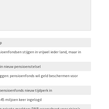
op
oenfondsen stijgen in vrijwel ieder land, maar in
in nieuw pensioenstelsel
eggen: pensioenfonds wil geld beschermen voor
 pensioenfonds nieuw tijdperk in
645 miljoen keer ingelogd
n private markten; DNB waarschuwt voor risico's