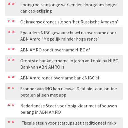
05-08
Loongroei van jonge werkenden doorgaans hoger
dan cao-stijging
04-08
Oekraïense drones slopen ‘het Russische Amazon’
03-08
Spaarders NIBC gewaarschuwd na overname door
ABN Amro: ’Mogelijk minder hoge rente’
03-08
ABN AMRO rondt overname NIBC af
03-08
Grootste bankovername in jaren voltooid nu NIBC
Bank van ABN AMRO is
03-08
ABN Amro rondt overname bank NIBC af
28-07
Scanner van ING kan nieuwe iDeal niet aan, online
betalen alleen met app
22-07
Nederlandse Staat voorlopig klaar met afbouwen
belang in ABN AMRO
21-07
'Fiscale steun voor startups zet traditioneel mkb