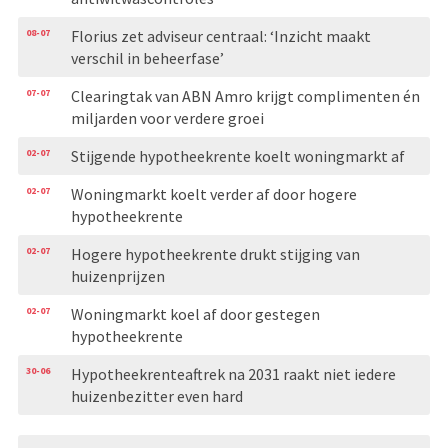
08-07
Florius zet adviseur centraal: ‘Inzicht maakt
verschil in beheerfase’
07-07
Clearingtak van ABN Amro krijgt complimenten én
miljarden voor verdere groei
02-07
Stijgende hypotheekrente koelt woningmarkt af
02-07
Woningmarkt koelt verder af door hogere
hypotheekrente
02-07
Hogere hypotheekrente drukt stijging van
huizenprijzen
02-07
Woningmarkt koel af door gestegen
hypotheekrente
30-06
Hypotheekrenteaftrek na 2031 raakt niet iedere
huizenbezitter even hard