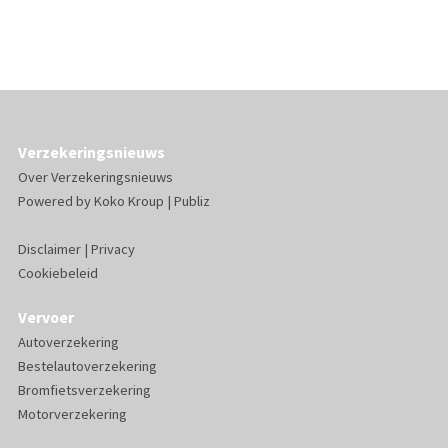
Verzekeringsnieuws
Over Verzekeringsnieuws
Powered by
Koko Kroup
|
Publiz
Disclaimer
|
Privacy
Cookiebeleid
Vervoer
Autoverzekering
Bestelautoverzekering
Bromfietsverzekering
Motorverzekering