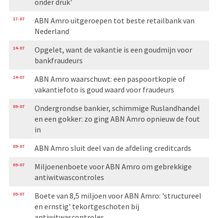
onder druk'
17-07
ABN Amro uitgeroepen tot beste retailbank van
Nederland
14-07
Opgelet, want de vakantie is een goudmijn voor
bankfraudeurs
14-07
ABN Amro waarschuwt: een paspoortkopie of
vakantiefoto is goud waard voor fraudeurs
09-07
Ondergrondse bankier, schimmige Ruslandhandel
en een gokker: zo ging ABN Amro opnieuw de fout
in
09-07
ABN Amro sluit deel van de afdeling creditcards
09-07
Miljoenenboete voor ABN Amro om gebrekkige
antiwitwascontroles
09-07
Boete van 8,5 miljoen voor ABN Amro: 'structureel
en ernstig' tekortgeschoten bij
antiwitwascontroles