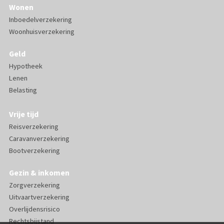
Wonen
Inboedelverzekering
Woonhuisverzekering
Geld
Hypotheek
Lenen
Belasting
Vrije tijd
Reisverzekering
Caravanverzekering
Bootverzekering
Gezin & inkomen
Zorgverzekering
Uitvaartverzekering
Overlijdensrisico
Rechtsbijstand