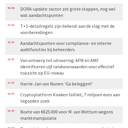
06-08
DORA-update: sector zet grote stappen, nog wel
wat aandachtspunten
27-07
T+1-detailregels zijn bekend: aan de slag met de
voorbereidingen
23-07
Aandachtspunten voor compliance- en interne
auditfuncties bij beheerders
22-07
Van ontwerp tot uitvoering: AFM en AMF
identificeren vijf randvoorwaarden voor effectief
toezicht op EU-niveau
17-07
Harrie-Jan van Nunen: 'Ga beleggen!'
16-07
Cryptoplatform Knaken failliet, 7 miljoen euro aan
tegoeden zoek
13-07
Boete van €625.000 voor M. van Wettum wegens
marktmanipulatie
10-07