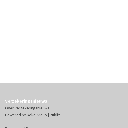
Verzekeringsnieuws
Over Verzekeringsnieuws
Powered by
Koko Kroup
|
Publiz