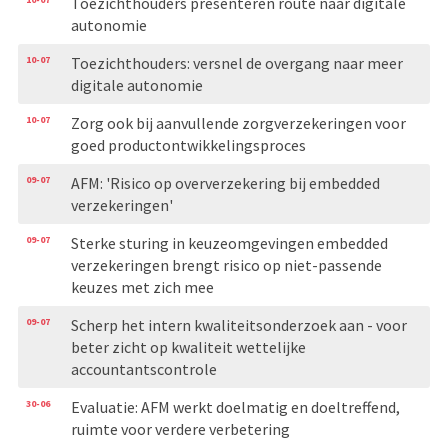
Toezichthouders presenteren route naar digitale
autonomie
10-07
Toezichthouders: versnel de overgang naar meer
digitale autonomie
10-07
Zorg ook bij aanvullende zorgverzekeringen voor
goed productontwikkelingsproces
09-07
AFM: 'Risico op oververzekering bij embedded
verzekeringen'
09-07
Sterke sturing in keuzeomgevingen embedded
verzekeringen brengt risico op niet-passende
keuzes met zich mee
09-07
Scherp het intern kwaliteitsonderzoek aan - voor
beter zicht op kwaliteit wettelijke
accountantscontrole
30-06
Evaluatie: AFM werkt doelmatig en doeltreffend,
ruimte voor verdere verbetering