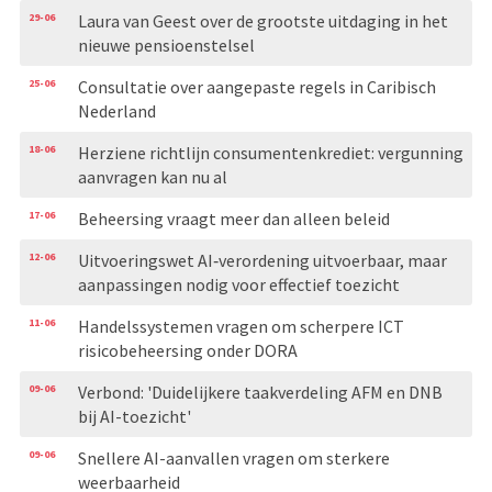
29-06
Laura van Geest over de grootste uitdaging in het
nieuwe pensioenstelsel
25-06
Consultatie over aangepaste regels in Caribisch
Nederland
18-06
Herziene richtlijn consumentenkrediet: vergunning
aanvragen kan nu al
17-06
Beheersing vraagt meer dan alleen beleid
12-06
Uitvoeringswet AI‑verordening uitvoerbaar, maar
aanpassingen nodig voor effectief toezicht
11-06
Handelssystemen vragen om scherpere ICT
risicobeheersing onder DORA
09-06
Verbond: 'Duidelijkere taakverdeling AFM en DNB
bij AI-toezicht'
09-06
Snellere AI-aanvallen vragen om sterkere
weerbaarheid