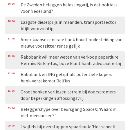
20-06
De Zweden beleggen belastingvrij, is dat ook iets
voor Nederland?
18-06
Laagste dieselprijs in maanden, transportsector
blijft voorzichtig
17-06
Amerikaanse centrale bank houdt onder leiding van
nieuwe voorzitter rente gelijk
15-06
Rabobank wil meer weten van verkoop peperdure
Hermès Birkin-tas, boze klant haalt advocaat erbij
12-06
Rabobank en ING getipt als potentiële kopers
bank-verzekeraar Belfius
11-06
Grootbanken verliezen terrein bij doorstromers
door beperkingen aflossingsvrij
09-06
Beleggershype over beursgang SpaceX: 'Waarom
niet meedansen?'
09-06
Twijfels bij overstappen spaarbank: 'Het scheelt