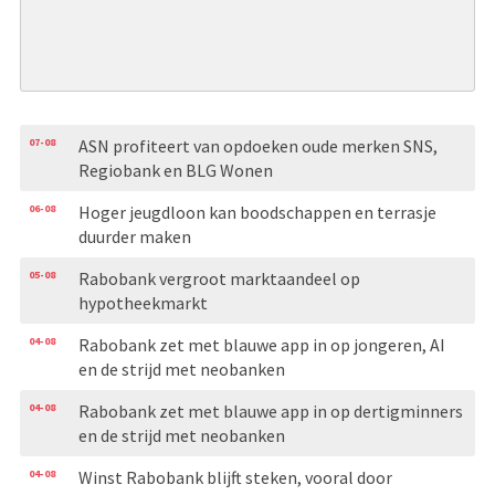
07-08
ASN profiteert van opdoeken oude merken SNS,
Regiobank en BLG Wonen
06-08
Hoger jeugdloon kan boodschappen en terrasje
duurder maken
05-08
Rabobank vergroot marktaandeel op
hypotheekmarkt
04-08
Rabobank zet met blauwe app in op jongeren, AI
en de strijd met neobanken
04-08
Rabobank zet met blauwe app in op dertigminners
en de strijd met neobanken
04-08
Winst Rabobank blijft steken, vooral door