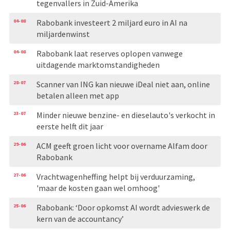
tegenvallers in Zuid-Amerika
04-08
Rabobank investeert 2 miljard euro in AI na
miljardenwinst
04-08
Rabobank laat reserves oplopen vanwege
uitdagende marktomstandigheden
28-07
Scanner van ING kan nieuwe iDeal niet aan, online
betalen alleen met app
23-07
Minder nieuwe benzine- en dieselauto's verkocht in
eerste helft dit jaar
29-06
ACM geeft groen licht voor overname Alfam door
Rabobank
27-06
Vrachtwagenheffing helpt bij verduurzaming,
'maar de kosten gaan wel omhoog'
25-06
Rabobank: ‘Door opkomst AI wordt advieswerk de
kern van de accountancy’