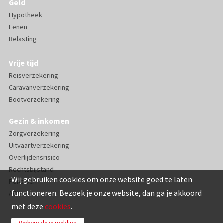
Geld
Hypotheek
Lenen
Belasting
Vrije tijd
Reisverzekering
Caravanverzekering
Bootverzekering
Gezin & inkomen
Zorgverzekering
Uitvaartverzekering
Overlijdensrisico
Rechtsbijstand
Wij gebruiken cookies om onze website goed te laten
Pensioen
functioneren. Bezoek je onze website, dan ga je akkoord
AOV
met deze
cookies
.
Verberg deze melding