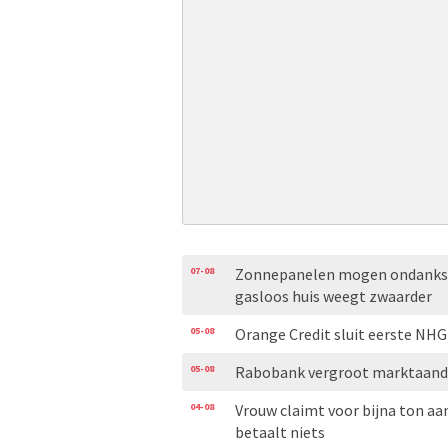
07-08
Zonnepanelen mogen ondanks o
gasloos huis weegt zwaarder
05-08
Orange Credit sluit eerste N
05-08
Rabobank vergroot marktaand
04-08
Vrouw claimt voor bijna ton aa
betaalt niets