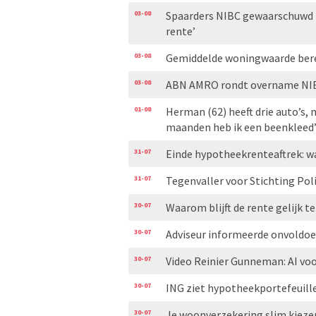
03-08
Spaarders NIBC gewaarschuwd 
rente’
03-08
Gemiddelde woningwaarde bere
03-08
ABN AMRO rondt overname NIB
01-08
Herman (62) heeft drie auto’s, m
maanden heb ik een beenkleed
31-07
Einde hypotheekrenteaftrek: w
31-07
Tegenvaller voor Stichting Pol
30-07
Waarom blijft de rente gelijk t
30-07
Adviseur informeerde onvoldoe
30-07
Video Reinier Gunneman: AI voo
30-07
ING ziet hypotheekportefeuill
30-07
Je woonverzekering slim kiezen