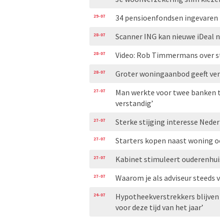
29-07
34 pensioenfondsen ingevaren 
28-07
Scanner ING kan nieuwe iDeal n
28-07
Video: Rob Timmermans over s
28-07
Groter woningaanbod geeft ve
27-07
Man werkte voor twee banken te
verstandig’
27-07
Sterke stijging interesse Nede
27-07
Starters kopen naast woning o
27-07
Kabinet stimuleert ouderenhui
27-07
Waarom je als adviseur steeds 
24-07
Hypotheekverstrekkers blijven
voor deze tijd van het jaar’