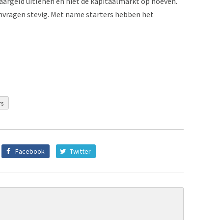
aargeld uitlenen en niet de kapitaalmarkt op hoeven.
nvragen stevig. Met name starters hebben het
rs
Facebook
Twitter