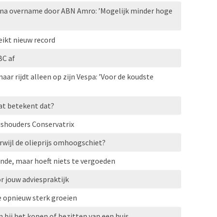
na overname door ABN Amro: ’Mogelijk minder hoge
ikt nieuw record
C af
aar rijdt alleen op zijn Vespa: ’Voor de koudste
’
at betekent dat?
ishouders Conservatrix
erwijl de olieprijs omhoogschiet?
nde, maar hoeft niets te vergoeden
r jouw adviespraktijk
e opnieuw sterk groeien
 bij het kopen of bezitten van een huis