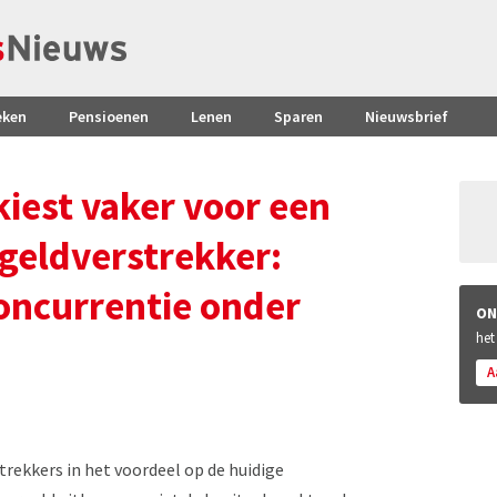
eken
Pensioenen
Lenen
Sparen
Nieuwsbrief
iest vaker voor een
geldverstrekker:
concurrentie onder
ON
het
A
rekkers in het voordeel op de huidige