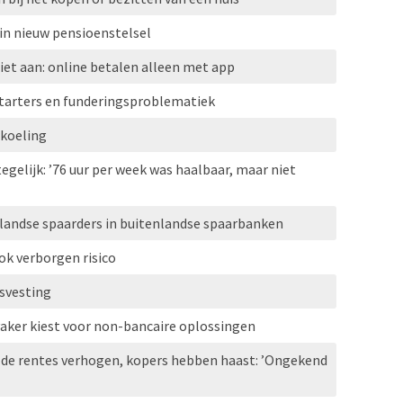
in nieuw pensioenstelsel
iet aan: online betalen alleen met app
tarters en funderingsproblematiek
rkoeling
gelijk: ’76 uur per week was haalbaar, maar niet
rlandse spaarders in buitenlandse spaarbanken
ok verborgen risico
svesting
vaker kiest voor non-bancaire oplossingen
 de rentes verhogen, kopers hebben haast: ’Ongekend