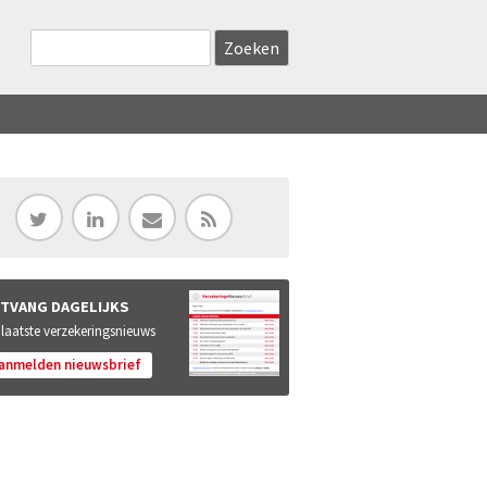
Zoekveld
Search this site
TVANG DAGELIJKS
 laatste verzekeringsnieuws
anmelden nieuwsbrief