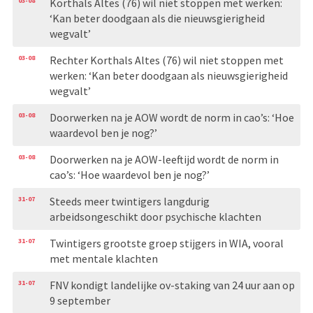
03-08
Korthals Altes (76) wil niet stoppen met werken:
‘Kan beter doodgaan als die nieuwsgierigheid
wegvalt’
03-08
Rechter Korthals Altes (76) wil niet stoppen met
werken: ‘Kan beter doodgaan als nieuwsgierigheid
wegvalt’
03-08
Doorwerken na je AOW wordt de norm in cao’s: ‘Hoe
waardevol ben je nog?’
03-08
Doorwerken na je AOW-leeftijd wordt de norm in
cao’s: ‘Hoe waardevol ben je nog?’
31-07
Steeds meer twintigers langdurig
arbeidsongeschikt door psychische klachten
31-07
Twintigers grootste groep stijgers in WIA, vooral
met mentale klachten
31-07
FNV kondigt landelijke ov-staking van 24 uur aan op
9 september