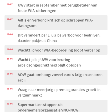
24-07
UWV start in september met terugbetalen van
foute WIA-uitkeringen
02-07
Adfiz en Verbond kritisch op schrappen WIA-
dwangsom
28-06
Dit verandert per 1 juli: belverbod voor bedrijven,
duurder pakje uit China
24-06
Wachttijd voor WIA-beoordeling loopt verder op
23-06
Wachttijd bij UWV voor keuring
arbeidsongeschiktheid blijft oplopen
16-06
AOW gaat omhoog: zoveel euro’s krijgen senioren
erbij
09-06
Vraag naar meerjarige premiegaranties groeit in
verzuimmarkt
08-06
Supermarkten stappen uit
ondernemersorganisatie VNO-NCW