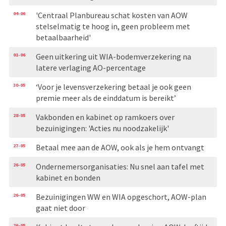
04-06
'Centraal Planbureau schat kosten van AOW
stelselmatig te hoog in, geen probleem met
betaalbaarheid'
01-06
Geen uitkering uit WIA-bodemverzekering na
latere verlaging AO-percentage
30-05
‘Voor je levensverzekering betaal je ook geen
premie meer als de einddatum is bereikt’
28-05
Vakbonden en kabinet op ramkoers over
bezuinigingen: 'Acties nu noodzakelijk'
27-05
Betaal mee aan de AOW, ook als je hem ontvangt
26-05
Ondernemersorganisaties: Nu snel aan tafel met
kabinet en bonden
26-05
Bezuinigingen WW en WIA opgeschort, AOW-plan
gaat niet door
26-05