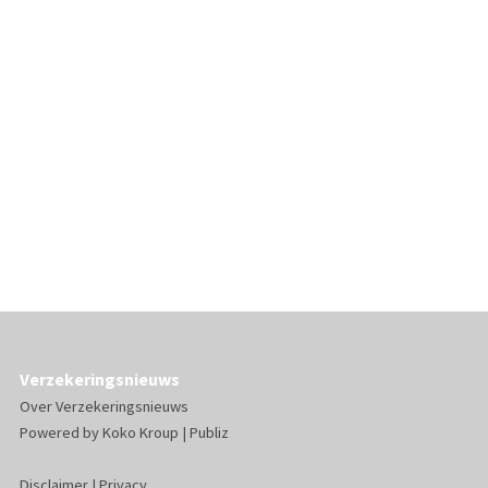
Verzekeringsnieuws
Over Verzekeringsnieuws
Powered by
Koko Kroup
|
Publiz
Disclaimer
|
Privacy