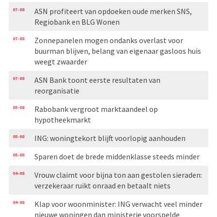
07-08
ASN profiteert van opdoeken oude merken SNS,
Regiobank en BLG Wonen
07-08
Zonnepanelen mogen ondanks overlast voor
buurman blijven, belang van eigenaar gasloos huis
weegt zwaarder
07-08
ASN Bank toont eerste resultaten van
reorganisatie
05-08
Rabobank vergroot marktaandeel op
hypotheekmarkt
05-08
ING: woningtekort blijft voorlopig aanhouden
05-08
Sparen doet de brede middenklasse steeds minder
04-08
Vrouw claimt voor bijna ton aan gestolen sieraden:
verzekeraar ruikt onraad en betaalt niets
04-08
Klap voor woonminister: ING verwacht veel minder
nieuwe woningen dan ministerie voorspelde