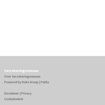
Verzekeringsnieuws
Over Verzekeringsnieuws
Powered by
Koko Kroup
|
Publiz
Disclaimer
|
Privacy
Cookiebeleid