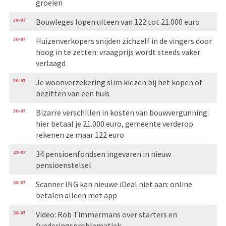
groeien
30-07
Bouwleges lopen uiteen van 122 tot 21.000 euro
30-07
Huizenverkopers snijden zichzelf in de vingers door
hoog in te zetten: vraagprijs wordt steeds vaker
verlaagd
30-07
Je woonverzekering slim kiezen bij het kopen of
bezitten van een huis
30-07
Bizarre verschillen in kosten van bouwvergunning:
hier betaal je 21.000 euro, gemeente verderop
rekenen ze maar 122 euro
29-07
34 pensioenfondsen ingevaren in nieuw
pensioenstelsel
28-07
Scanner ING kan nieuwe iDeal niet aan: online
betalen alleen met app
28-07
Video: Rob Timmermans over starters en
funderingsproblematiek