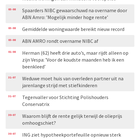
03-08
Spaarders NIBC gewaarschuwd na overname door
ABN Amro: ’Mogelijk minder hoge rente’
03-08
Gemiddelde woningwaarde bereikt nieuw record
03-08
ABN AMRO rondt overname NIBC af
01-08
Herman (62) heeft drie auto’s, maar rijdt alleen op
zijn Vespa: ’Voor de koudste maanden heb ik een
beenkleed’
31-07
Weduwe moet huis van overleden partner uit na
jarenlange strijd met stiefkinderen
31-07
Tegenvaller voor Stichting Polishouders
Conservatrix
30-07
Waarom blijft de rente gelijk terwijl de olieprijs
omhoogschiet?
30-07
ING ziet hypotheekportefeuille opnieuw sterk