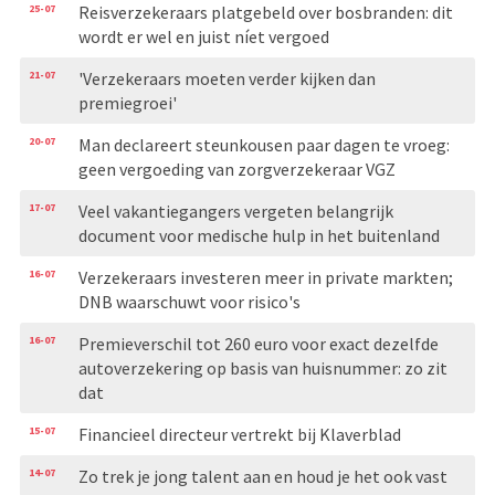
25-07
Reisverzekeraars platgebeld over bosbranden: dit
wordt er wel en juist níet vergoed
21-07
'Verzekeraars moeten verder kijken dan
premiegroei'
20-07
Man declareert steunkousen paar dagen te vroeg:
geen vergoeding van zorgverzekeraar VGZ
17-07
Veel vakantiegangers vergeten belangrijk
document voor medische hulp in het buitenland
16-07
Verzekeraars investeren meer in private markten;
DNB waarschuwt voor risico's
16-07
Premieverschil tot 260 euro voor exact dezelfde
autoverzekering op basis van huisnummer: zo zit
dat
15-07
Financieel directeur vertrekt bij Klaverblad
14-07
Zo trek je jong talent aan en houd je het ook vast