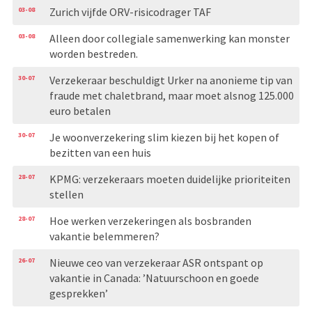
03-08
Zurich vijfde ORV-risicodrager TAF
03-08
Alleen door collegiale samenwerking kan monster
worden bestreden.
30-07
Verzekeraar beschuldigt Urker na anonieme tip van
fraude met chaletbrand, maar moet alsnog 125.000
euro betalen
30-07
Je woonverzekering slim kiezen bij het kopen of
bezitten van een huis
28-07
KPMG: verzekeraars moeten duidelijke prioriteiten
stellen
28-07
Hoe werken verzekeringen als bosbranden
vakantie belemmeren?
26-07
Nieuwe ceo van verzekeraar ASR ontspant op
vakantie in Canada: ’Natuurschoon en goede
gesprekken’