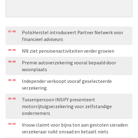
07-08
PolisHerstel introduceert Partner Netwerk voor
financieel adviseurs
06-08
NN ziet pensioenactiviteiten verder groeien
06-08
Premie autoverzekering vooral bepaald door
woonplaats
05-08
Independer verkoopt vooraf geselecteerde
verzekering
05-08
Tussenpersoon INSIFY presenteert
motorrijtuigverzekering voor zelfstandige
ondernemers
04-08
Vrouw claimt voor bijna ton aan gestolen sieraden:
verzekeraar ruikt onraad en betaalt niets