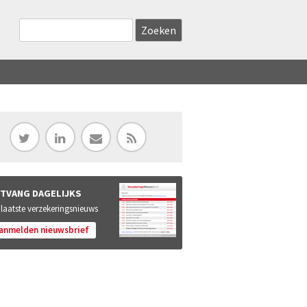
Zoekveld
Search this site
TVANG DAGELIJKS
 laatste verzekeringsnieuws
anmelden nieuwsbrief