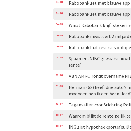
04-08
Rabobank zet met blauwe app i
04-08
Rabobank zet met blauwe app i
04-08
Winst Rabobank blijft steken, 
04-08
Rabobank investeert 2 miljard 
04-08
Rabobank laat reserves oplo
03-08
Spaarders NIBC gewaarschuwd 
rente’
03-08
ABN AMRO rondt overname NIB
01-08
Herman (62) heeft drie auto’s, m
maanden heb ik een beenkleed
31-07
Tegenvaller voor Stichting Pol
30-07
Waarom blijft de rente gelijk t
30-07
ING ziet hypotheekportefeuill