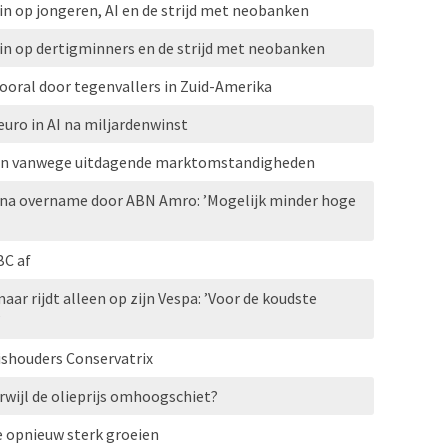
n op jongeren, AI en de strijd met neobanken
n op dertigminners en de strijd met neobanken
vooral door tegenvallers in Zuid-Amerika
euro in AI na miljardenwinst
pen vanwege uitdagende marktomstandigheden
na overname door ABN Amro: ’Mogelijk minder hoge
C af
aar rijdt alleen op zijn Vespa: ’Voor de koudste
’
ishouders Conservatrix
erwijl de olieprijs omhoogschiet?
e opnieuw sterk groeien