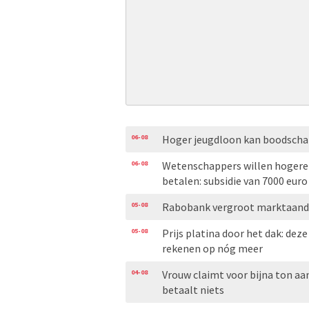
06-08
Hoger jeugdloon kan boodscha
06-08
Wetenschappers willen hogere 
betalen: subsidie van 7000 euro
05-08
Rabobank vergroot marktaand
05-08
Prijs platina door het dak: dez
rekenen op nóg meer
04-08
Vrouw claimt voor bijna ton aa
betaalt niets