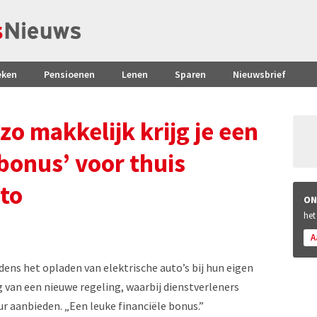
eken
Pensioenen
Lenen
Sparen
Nieuwsbrief
zo makkelijk krijg je een
 bonus’ voor thuis
uto
ON
het
A
dens het opladen van elektrische auto’s bij hun eigen
 van een nieuwe regeling, waarbij dienstverleners
ur aanbieden. „Een leuke financiële bonus.”