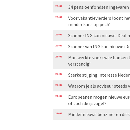
29-07
34 pensioenfondsen ingevaren 
29-07
Voor vakantievierders loont het
minder kans op pech’
28-07
Scanner ING kan nieuwe iDeal n
28-07
Scanner van ING kan nieuwe iDe
27-07
Man werkte voor twee banken te
verstandig’
27-07
Sterke stijging interesse Nede
27-07
Waarom je als adviseur steeds 
23-07
Europeanen mogen nieuwe eurob
of toch de ijsvogel?
23-07
Minder nieuwe benzine- en diese