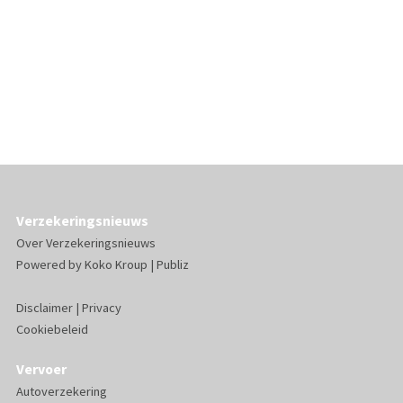
Verzekeringsnieuws
Over Verzekeringsnieuws
Powered by
Koko Kroup
|
Publiz
Disclaimer
|
Privacy
Cookiebeleid
Vervoer
Autoverzekering