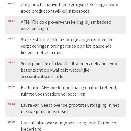
10-07
Zorg ook bij aanvullende zorgverzekeringen voor
goed productontwikkelingsproces
09-07
AFM: 'Risico op oververzekering bij embedded
verzekeringen'
09-07
Sterke sturing in keuzeomgevingen embedded
verzekeringen brengt risico op niet-passende
keuzes met zich mee
09-07
Scherp het intern kwaliteitsonderzoek aan - voor
beter zicht op kwaliteit wettelijke
accountantscontrole
30-06
Evaluatie: AFM werkt doelmatig en doeltreffend,
ruimte voor verdere verbetering
29-06
Laura van Geest over de grootste uitdaging in het
nieuwe pensioenstelsel
25-06
Consultatie over aangepaste regels in Caribisch
Nederland