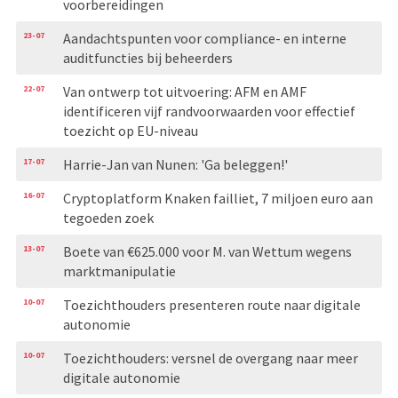
voorbereidingen
23-07
Aandachtspunten voor compliance- en interne
auditfuncties bij beheerders
22-07
Van ontwerp tot uitvoering: AFM en AMF
identificeren vijf randvoorwaarden voor effectief
toezicht op EU-niveau
17-07
Harrie-Jan van Nunen: 'Ga beleggen!'
16-07
Cryptoplatform Knaken failliet, 7 miljoen euro aan
tegoeden zoek
13-07
Boete van €625.000 voor M. van Wettum wegens
marktmanipulatie
10-07
Toezichthouders presenteren route naar digitale
autonomie
10-07
Toezichthouders: versnel de overgang naar meer
digitale autonomie