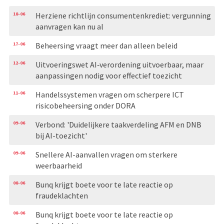
18-06
Herziene richtlijn consumentenkrediet: vergunning
aanvragen kan nu al
17-06
Beheersing vraagt meer dan alleen beleid
12-06
Uitvoeringswet AI‑verordening uitvoerbaar, maar
aanpassingen nodig voor effectief toezicht
11-06
Handelssystemen vragen om scherpere ICT
risicobeheersing onder DORA
09-06
Verbond: 'Duidelijkere taakverdeling AFM en DNB
bij AI-toezicht'
09-06
Snellere AI-aanvallen vragen om sterkere
weerbaarheid
08-06
Bunq krijgt boete voor te late reactie op
fraudeklachten
08-06
Bunq krijgt boete voor te late reactie op