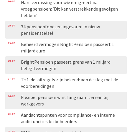
30-07
Nare verrassing voor wie emigreert na
vroegpensioen: ’Dit kan verstrekkende gevolgen
hebben’
29-07
34 pensioenfondsen ingevaren in nieuw
pensioenstelsel
29-07
Beheerd vermogen BrightPensioen passeert 1
miljard euro
29-07
BrightPensioen passeert grens van 1 miljard
belegd vermogen
27-07
T+1-detailregels zijn bekend: aan de slag met de
voorbereidingen
24-07
Flexibel pensioen wint langzaam terrein bij
werkgevers
23-07
Aandachtspunten voor compliance- en interne
auditfuncties bij beheerders
23-07