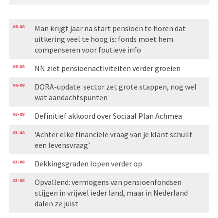
06-08
Man krijgt jaar na start pensioen te horen dat
uitkering veel te hoog is: fonds moet hem
compenseren voor foutieve info
06-08
NN ziet pensioenactiviteiten verder groeien
06-08
DORA-update: sector zet grote stappen, nog wel
wat aandachtspunten
05-08
Definitief akkoord over Sociaal Plan Achmea
03-08
‘Achter elke financiële vraag van je klant schuilt
een levensvraag’
03-08
Dekkingsgraden lopen verder op
03-08
Opvallend: vermogens van pensioenfondsen
stijgen in vrijwel ieder land, maar in Nederland
dalen ze juist