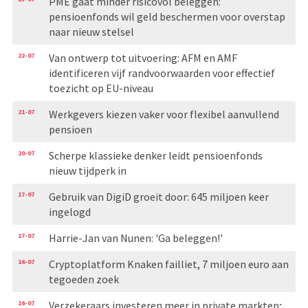
PME gaat minder risicovol beleggen:
pensioenfonds wil geld beschermen voor overstap
naar nieuw stelsel
22-07
Van ontwerp tot uitvoering: AFM en AMF
identificeren vijf randvoorwaarden voor effectief
toezicht op EU-niveau
21-07
Werkgevers kiezen vaker voor flexibel aanvullend
pensioen
20-07
Scherpe klassieke denker leidt pensioenfonds
nieuw tijdperk in
17-07
Gebruik van DigiD groeit door: 645 miljoen keer
ingelogd
17-07
Harrie-Jan van Nunen: 'Ga beleggen!'
16-07
Cryptoplatform Knaken failliet, 7 miljoen euro aan
tegoeden zoek
16-07
Verzekeraars investeren meer in private markten;