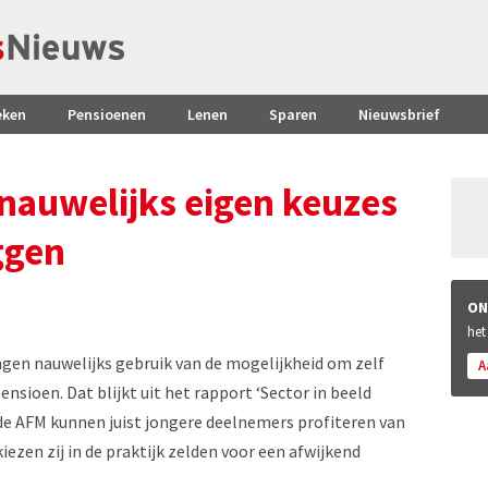
eken
Pensioenen
Lenen
Sparen
Nieuwsbrief
auwelijks eigen keuzes
ggen
ON
het
en nauwelijks gebruik van de mogelijkheid om zelf
A
sioen. Dat blijkt uit het rapport ‘Sector in beeld
de AFM kunnen juist jongere deelnemers profiteren van
ezen zij in de praktijk zelden voor een afwijkend