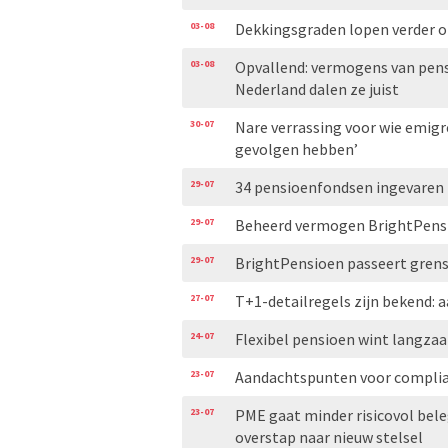
03-08
Dekkingsgraden lopen verder 
03-08
Opvallend: vermogens van pensi
Nederland dalen ze juist
30-07
Nare verrassing voor wie emigr
gevolgen hebben’
29-07
34 pensioenfondsen ingevaren 
29-07
Beheerd vermogen BrightPensio
29-07
BrightPensioen passeert grens
27-07
T+1-detailregels zijn bekend: 
24-07
Flexibel pensioen wint langzaa
23-07
Aandachtspunten voor complian
23-07
PME gaat minder risicovol bel
overstap naar nieuw stelsel