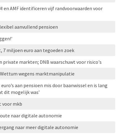
M en AMF identificeren vijf randvoorwaarden voor
lexibel aanvullend pensioen
ggen!'
, 7 miljoen euro aan tegoeden zoek
n private markten; DNB waarschuwt voor risico's
an Wettum wegens marktmanipulatie
 euro’s aan pensioen mis door baanwissel en is lang
at dit mogelijk was’
t voor mkb
oute naar digitale autonomie
vergang naar meer digitale autonomie