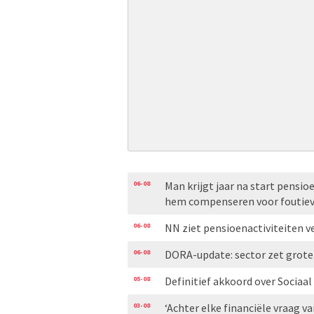
06-08
Man krijgt jaar na start pensio
hem compenseren voor foutiev
06-08
NN ziet pensioenactiviteiten v
06-08
DORA-update: sector zet grot
05-08
Definitief akkoord over Sociaa
03-08
‘Achter elke financiële vraag va