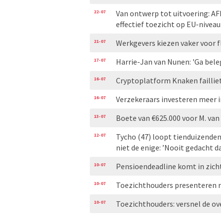
22-07
Van ontwerp tot uitvoering: AF
effectief toezicht op EU-niveau
21-07
Werkgevers kiezen vaker voor f
17-07
Harrie-Jan van Nunen: 'Ga bele
16-07
Cryptoplatform Knaken failliet
16-07
Verzekeraars investeren meer i
13-07
Boete van €625.000 voor M. v
12-07
Tycho (47) loopt tienduizenden
niet de enige: ’Nooit gedacht d
10-07
Pensioendeadline komt in zich
10-07
Toezichthouders presenteren r
10-07
Toezichthouders: versnel de o