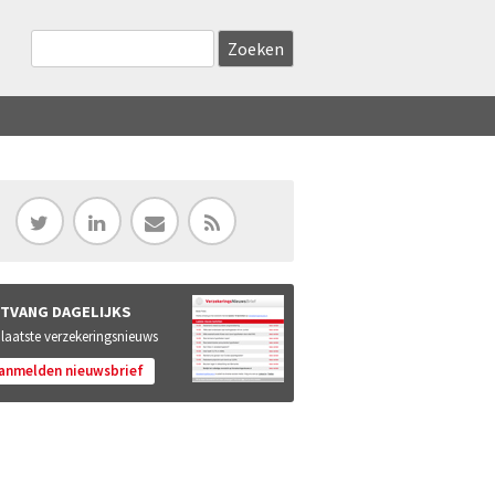
Zoekveld
Search this site
TVANG DAGELIJKS
 laatste verzekeringsnieuws
anmelden nieuwsbrief