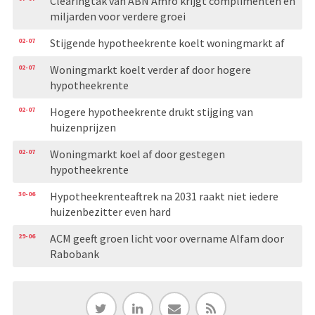
Clearingtak van ABN Amro krijgt complimenten én
miljarden voor verdere groei
02-07
Stijgende hypotheekrente koelt woningmarkt af
02-07
Woningmarkt koelt verder af door hogere
hypotheekrente
02-07
Hogere hypotheekrente drukt stijging van
huizenprijzen
02-07
Woningmarkt koel af door gestegen
hypotheekrente
30-06
Hypotheekrenteaftrek na 2031 raakt niet iedere
huizenbezitter even hard
29-06
ACM geeft groen licht voor overname Alfam door
Rabobank