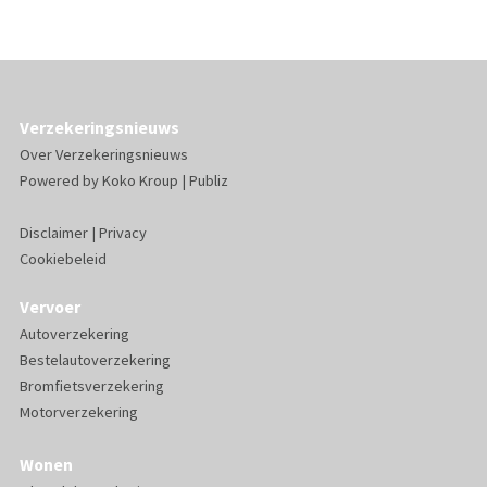
Verzekeringsnieuws
Over Verzekeringsnieuws
Powered by
Koko Kroup
|
Publiz
Disclaimer
|
Privacy
Cookiebeleid
Vervoer
Autoverzekering
Bestelautoverzekering
Bromfietsverzekering
Motorverzekering
Wonen