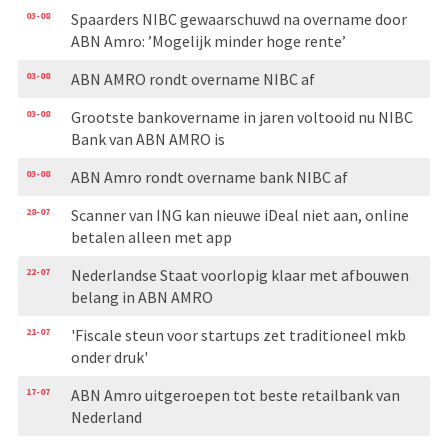
03-08
Spaarders NIBC gewaarschuwd na overname door
ABN Amro: ’Mogelijk minder hoge rente’
03-08
ABN AMRO rondt overname NIBC af
03-08
Grootste bankovername in jaren voltooid nu NIBC
Bank van ABN AMRO is
03-08
ABN Amro rondt overname bank NIBC af
28-07
Scanner van ING kan nieuwe iDeal niet aan, online
betalen alleen met app
22-07
Nederlandse Staat voorlopig klaar met afbouwen
belang in ABN AMRO
21-07
'Fiscale steun voor startups zet traditioneel mkb
onder druk'
17-07
ABN Amro uitgeroepen tot beste retailbank van
Nederland