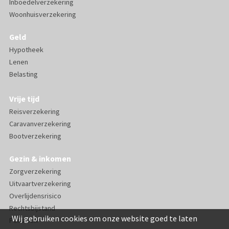
Inboedelverzekering
Woonhuisverzekering
Geld
Hypotheek
Lenen
Belasting
Vrije tijd
Reisverzekering
Caravanverzekering
Bootverzekering
Gezin & inkomen
Zorgverzekering
Uitvaartverzekering
Overlijdensrisico
Rechtsbijstand
Wij gebruiken cookies om onze website goed te laten
Pensioen