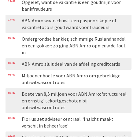
14-07
Opgelet, want de vakantie is een goudmijn voor
bankfraudeurs
14-07
ABN Amro waarschuwt: een paspoortkopie of
vakantiefoto is goud waard voor fraudeurs
09-07
Ondergrondse bankier, schimmige Ruslandhandel
en een gokker: zo ging ABN Amro opnieuw de fout
in
09-07
ABN Amro sluit deel van de afdeling creditcards
09-07
Miljoenenboete voor ABN Amro om gebrekkige
antiwitwascontroles
09-07
Boete van 8,5 miljoen voor ABN Amro: 'structureel
en ernstig' tekortgeschoten bij
antiwitwascontroles
08-07
Florius zet adviseur centraal: ‘Inzicht maakt
verschil in beheerfase’
07-07