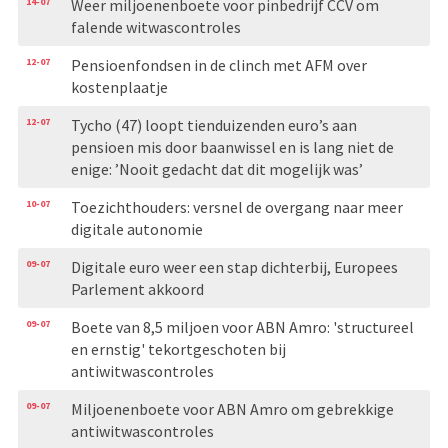
14-07
Weer miljoenenboete voor pinbedrijf CCV om
falende witwascontroles
12-07
Pensioenfondsen in de clinch met AFM over
kostenplaatje
12-07
Tycho (47) loopt tienduizenden euro’s aan
pensioen mis door baanwissel en is lang niet de
enige: ’Nooit gedacht dat dit mogelijk was’
10-07
Toezichthouders: versnel de overgang naar meer
digitale autonomie
09-07
Digitale euro weer een stap dichterbij, Europees
Parlement akkoord
09-07
Boete van 8,5 miljoen voor ABN Amro: 'structureel
en ernstig' tekortgeschoten bij
antiwitwascontroles
09-07
Miljoenenboete voor ABN Amro om gebrekkige
antiwitwascontroles