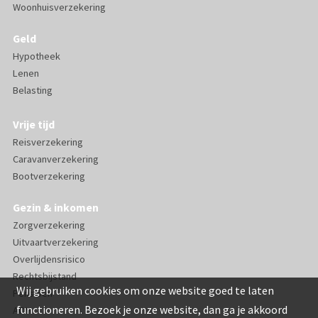
Woonhuisverzekering
Geld
Hypotheek
Lenen
Belasting
Vrije tijd
Reisverzekering
Caravanverzekering
Bootverzekering
Gezin & inkomen
Zorgverzekering
Uitvaartverzekering
Overlijdensrisico
Rechtsbijstand
Wij gebruiken cookies om onze website goed te laten
Pensioen
functioneren. Bezoek je onze website, dan ga je akkoord
AOV