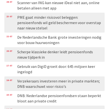
28-07
Scanner van ING kan nieuwe iDeal niet aan, online
betalen alleen met app
23-07
PME gaat minder risicovol beleggen:
pensioenfonds wil geld beschermen voor overstap
naar nieuw stelsel
22-07
De Nederlandsche Bank: grote investeringen nodig
voor bouw huurwoningen
20-07
Scherpe klassieke denker leidt pensioenfonds
nieuw tijdperk in
17-07
Gebruik van DigiD groeit door: 645 miljoen keer
ingelogd
16-07
Verzekeraars investeren meer in private markten;
DNB waarschuwt voor risico's
15-07
DNB: Nederlandse pensioenfondsen staan beperkt
bloot aan private credit