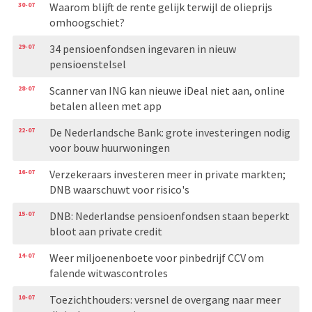
30-07
Waarom blijft de rente gelijk terwijl de olieprijs
omhoogschiet?
29-07
34 pensioenfondsen ingevaren in nieuw
pensioenstelsel
28-07
Scanner van ING kan nieuwe iDeal niet aan, online
betalen alleen met app
22-07
De Nederlandsche Bank: grote investeringen nodig
voor bouw huurwoningen
16-07
Verzekeraars investeren meer in private markten;
DNB waarschuwt voor risico's
15-07
DNB: Nederlandse pensioenfondsen staan beperkt
bloot aan private credit
14-07
Weer miljoenenboete voor pinbedrijf CCV om
falende witwascontroles
10-07
Toezichthouders: versnel de overgang naar meer