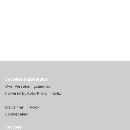
Verzekeringsnieuws
Over Verzekeringsnieuws
Powered by
Koko Kroup
|
Publiz
Disclaimer
|
Privacy
Cookiebeleid
Vervoer