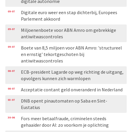
digitale autonomie
09-07
Digitale euro weer een stap dichterbij, Europees
Parlement akkoord
09-07
Miljoenenboete voor ABN Amro om gebrekkige
antiwitwascontroles
09-07
Boete van 8,5 miljoen voor ABN Amro: 'structureel
en ernstig' tekortgeschoten bij
antiwitwascontroles
08-07
ECB-president Lagarde op weg richting de uitgang,
opvolgers kunnen zich warmlopen
08-07
Acceptatie contant geld onveranderd in Nederland
03-07
DNB opent pinautomaten op Saba en Sint-
Eustatius
30-06
Fors meer betaalfraude, criminelen steeds
gehaaider door AI: zo voorkom je oplichting