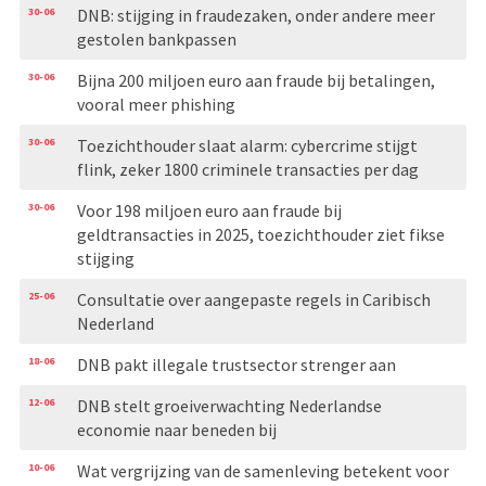
30-06
DNB: stijging in fraudezaken, onder andere meer
gestolen bankpassen
30-06
Bijna 200 miljoen euro aan fraude bij betalingen,
vooral meer phishing
30-06
Toezichthouder slaat alarm: cybercrime stijgt
flink, zeker 1800 criminele transacties per dag
30-06
Voor 198 miljoen euro aan fraude bij
geldtransacties in 2025, toezichthouder ziet fikse
stijging
25-06
Consultatie over aangepaste regels in Caribisch
Nederland
18-06
DNB pakt illegale trustsector strenger aan
12-06
DNB stelt groeiverwachting Nederlandse
economie naar beneden bij
10-06
Wat vergrijzing van de samenleving betekent voor