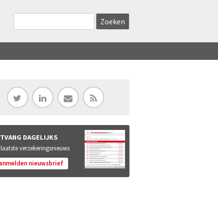
Zoekveld
Search this site
TVANG DAGELIJKS
 laatste verzekeringsnieuws
anmelden nieuwsbrief