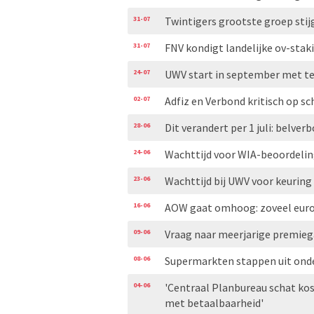
31-07
Twintigers grootste groep stij
31-07
FNV kondigt landelijke ov-stak
24-07
UWV start in september met te
02-07
Adfiz en Verbond kritisch op
28-06
Dit verandert per 1 juli: belver
24-06
Wachttijd voor WIA-beoordelin
23-06
Wachttijd bij UWV voor keuring
16-06
AOW gaat omhoog: zoveel euro’s
09-06
Vraag naar meerjarige premieg
08-06
Supermarkten stappen uit on
04-06
'Centraal Planbureau schat ko
met betaalbaarheid'