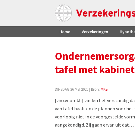
Home
Verzekeringen
Hypoth
Ondernemersorgan
tafel met kabine
DINSDAG 26 MEI 2026
| Bron:
MKB
[vno:vnomkb] vinden het verstandig dat
van tafel haalt en de plannen voor he
voorlopig niet in de voorgestelde vorm
aangekondigd. Zij gaan ervan uit dat…