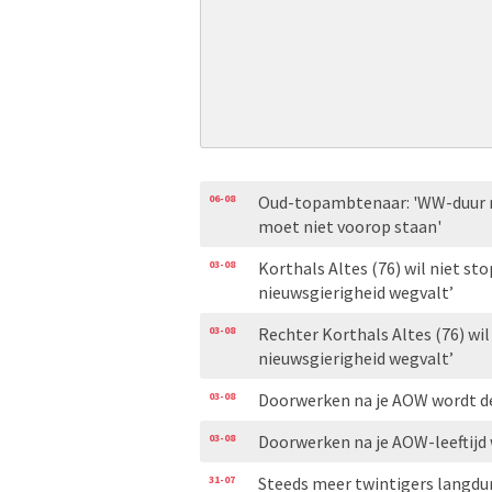
06-08
Oud-topambtenaar: 'WW-duur m
moet niet voorop staan'
03-08
Korthals Altes (76) wil niet s
nieuwsgierigheid wegvalt’
03-08
Rechter Korthals Altes (76) wi
nieuwsgierigheid wegvalt’
03-08
Doorwerken na je AOW wordt de 
03-08
Doorwerken na je AOW-leeftijd 
31-07
Steeds meer twintigers langdu