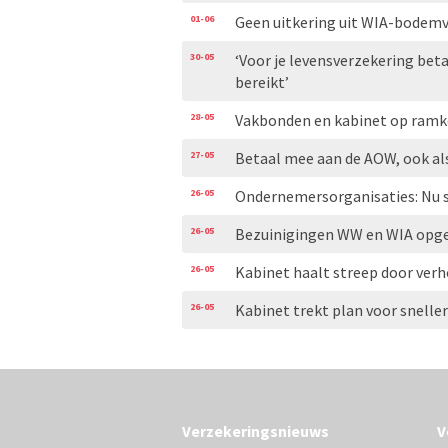
01-06
Geen uitkering uit WIA-bodemv
30-05
‘Voor je levensverzekering bet
bereikt’
28-05
Vakbonden en kabinet op ramkoe
27-05
Betaal mee aan de AOW, ook al
26-05
Ondernemersorganisaties: Nu s
26-05
Bezuinigingen WW en WIA opge
26-05
Kabinet haalt streep door ver
26-05
Kabinet trekt plan voor snelle
Verzekeringsnieuws
V