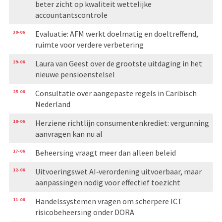
beter zicht op kwaliteit wettelijke
accountantscontrole
30-06
Evaluatie: AFM werkt doelmatig en doeltreffend,
ruimte voor verdere verbetering
29-06
Laura van Geest over de grootste uitdaging in het
nieuwe pensioenstelsel
25-06
Consultatie over aangepaste regels in Caribisch
Nederland
18-06
Herziene richtlijn consumentenkrediet: vergunning
aanvragen kan nu al
17-06
Beheersing vraagt meer dan alleen beleid
12-06
Uitvoeringswet AI‑verordening uitvoerbaar, maar
aanpassingen nodig voor effectief toezicht
11-06
Handelssystemen vragen om scherpere ICT
risicobeheersing onder DORA