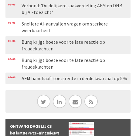
09-06
Verbond: 'Duidelijkere taakverdeling AFM en DNB
bij AI-toezicht'
09-06
Snellere AI-aanvallen vragen om sterkere
weerbaarheid
08-06
Bunq krijgt boete voor te late reactie op
fraudeklachten
08-06
Bunq krijgt boete voor te late reactie op
fraudeklachten
05-06
AFM handhaaft toetsrente in derde kwartaal op 5%
ONTVANG DAGELIJKS
het laatste verzekeringsnieuws