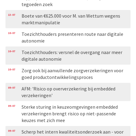
tegoeden zoek
13-07
Boete van €625.000 voor M. van Wettum wegens
marktmanipulatie
10-07
Toezichthouders presenteren route naar digitale
autonomie
10-07
Toezichthouders: versnel de overgang naar meer
digitale autonomie
10-07
Zorg ook bij aanvullende zorgverzekeringen voor
goed productontwikkelingsproces
09-07
AFM: 'Risico op oververzekering bij embedded
verzekeringen'
09-07
Sterke sturing in keuzeomgevingen embedded
verzekeringen brengt risico op niet-passende
keuzes met zich mee
09-07
Scherp het intern kwaliteitsonderzoek aan - voor