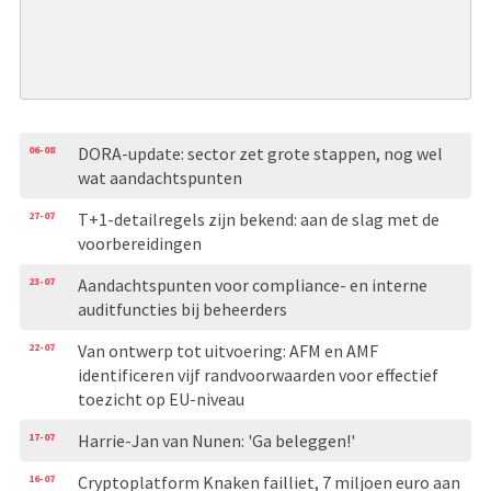
06-08
DORA-update: sector zet grote stappen, nog wel
wat aandachtspunten
27-07
T+1-detailregels zijn bekend: aan de slag met de
voorbereidingen
23-07
Aandachtspunten voor compliance- en interne
auditfuncties bij beheerders
22-07
Van ontwerp tot uitvoering: AFM en AMF
identificeren vijf randvoorwaarden voor effectief
toezicht op EU-niveau
17-07
Harrie-Jan van Nunen: 'Ga beleggen!'
16-07
Cryptoplatform Knaken failliet, 7 miljoen euro aan