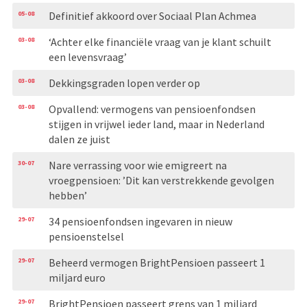
05-08
Definitief akkoord over Sociaal Plan Achmea
03-08
‘Achter elke financiële vraag van je klant schuilt
een levensvraag’
03-08
Dekkingsgraden lopen verder op
03-08
Opvallend: vermogens van pensioenfondsen
stijgen in vrijwel ieder land, maar in Nederland
dalen ze juist
30-07
Nare verrassing voor wie emigreert na
vroegpensioen: ’Dit kan verstrekkende gevolgen
hebben’
29-07
34 pensioenfondsen ingevaren in nieuw
pensioenstelsel
29-07
Beheerd vermogen BrightPensioen passeert 1
miljard euro
29-07
BrightPensioen passeert grens van 1 miljard