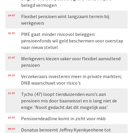
belegd vermogen
24-07
Flexibel pensioen wint langzaam terrein bij
werkgevers
23-07
PME gaat minder risicovol beleggen:
pensioenfonds wil geld beschermen voor overstap
naar nieuw stelsel
21-07
Werkgevers kiezen vaker voor flexibel aanvullend
pensioen
16-07
Verzekeraars investeren meer in private markten;
DNB waarschuwt voor risico's
12-07
Tycho (47) loopt tienduizenden euro’s aan
pensioen mis door baanwissel en is lang niet de
enige: ’Nooit gedacht dat dit mogelijk was’
10-07
Pensioendeadline komt in zicht voor mkb
09-07
Donatus benoemt Jeffrey Kyenkyenhene tot