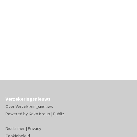
Verzekeringsnieuws
Over Verzekeringsnieuws
Powered by
Koko Kroup
|
Publiz
Disclaimer
|
Privacy
Cookiebeleid