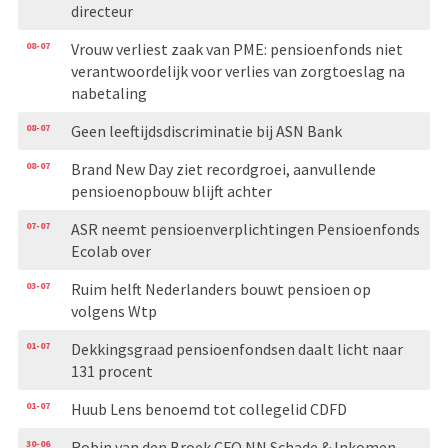
directeur
08-07
Vrouw verliest zaak van PME: pensioenfonds niet
verantwoordelijk voor verlies van zorgtoeslag na
nabetaling
08-07
Geen leeftijdsdiscriminatie bij ASN Bank
08-07
Brand New Day ziet recordgroei, aanvullende
pensioenopbouw blijft achter
07-07
ASR neemt pensioenverplichtingen Pensioenfonds
Ecolab over
03-07
Ruim helft Nederlanders bouwt pensioen op
volgens Wtp
01-07
Dekkingsgraad pensioenfondsen daalt licht naar
131 procent
01-07
Huub Lens benoemd tot collegelid CDFD
30-06
Robin van den Broek CFO NN Schade & Inkomen