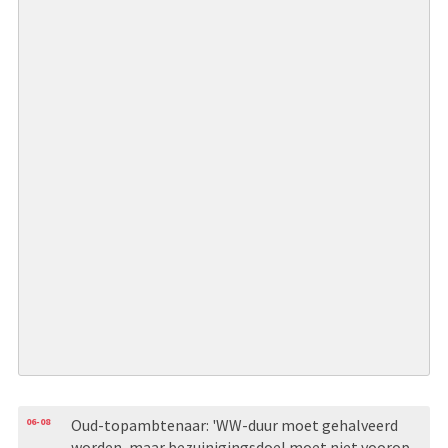
06-08
Oud-topambtenaar: 'WW-duur moet gehalveerd
worden, maar bezuinigingsdoel moet niet voorop