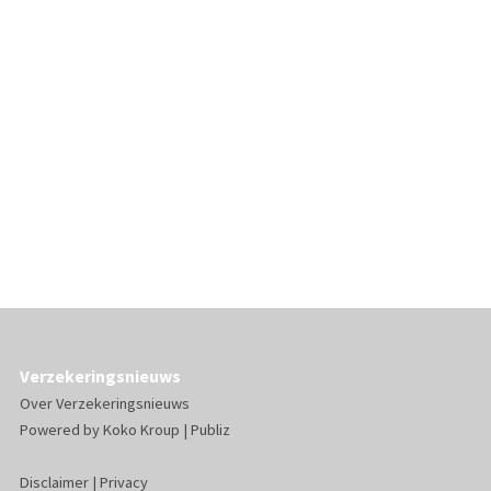
Verzekeringsnieuws
Over Verzekeringsnieuws
Powered by
Koko Kroup
|
Publiz
Disclaimer
|
Privacy