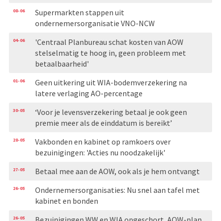
08-06
Supermarkten stappen uit
ondernemersorganisatie VNO-NCW
04-06
'Centraal Planbureau schat kosten van AOW
stelselmatig te hoog in, geen probleem met
betaalbaarheid'
01-06
Geen uitkering uit WIA-bodemverzekering na
latere verlaging AO-percentage
30-05
‘Voor je levensverzekering betaal je ook geen
premie meer als de einddatum is bereikt’
28-05
Vakbonden en kabinet op ramkoers over
bezuinigingen: 'Acties nu noodzakelijk'
27-05
Betaal mee aan de AOW, ook als je hem ontvangt
26-05
Ondernemersorganisaties: Nu snel aan tafel met
kabinet en bonden
26-05
Bezuinigingen WW en WIA opgeschort, AOW-plan