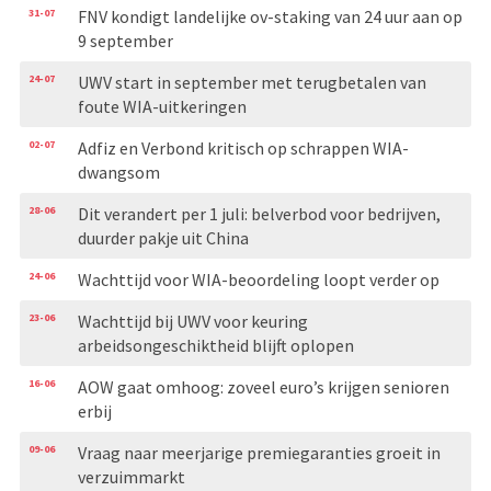
31-07
FNV kondigt landelijke ov-staking van 24 uur aan op
9 september
24-07
UWV start in september met terugbetalen van
foute WIA-uitkeringen
02-07
Adfiz en Verbond kritisch op schrappen WIA-
dwangsom
28-06
Dit verandert per 1 juli: belverbod voor bedrijven,
duurder pakje uit China
24-06
Wachttijd voor WIA-beoordeling loopt verder op
23-06
Wachttijd bij UWV voor keuring
arbeidsongeschiktheid blijft oplopen
16-06
AOW gaat omhoog: zoveel euro’s krijgen senioren
erbij
09-06
Vraag naar meerjarige premiegaranties groeit in
verzuimmarkt