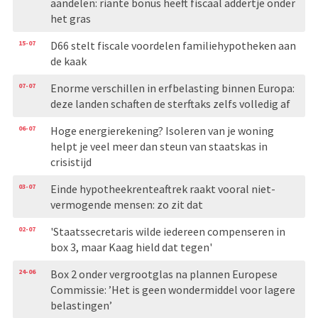
aandelen: riante bonus heeft fiscaal addertje onder
het gras
15-07
D66 stelt fiscale voordelen familiehypotheken aan
de kaak
07-07
Enorme verschillen in erfbelasting binnen Europa:
deze landen schaften de sterftaks zelfs volledig af
06-07
Hoge energierekening? Isoleren van je woning
helpt je veel meer dan steun van staatskas in
crisistijd
03-07
Einde hypotheekrenteaftrek raakt vooral niet-
vermogende mensen: zo zit dat
02-07
'Staatssecretaris wilde iedereen compenseren in
box 3, maar Kaag hield dat tegen'
24-06
Box 2 onder vergrootglas na plannen Europese
Commissie: ’Het is geen wondermiddel voor lagere
belastingen’