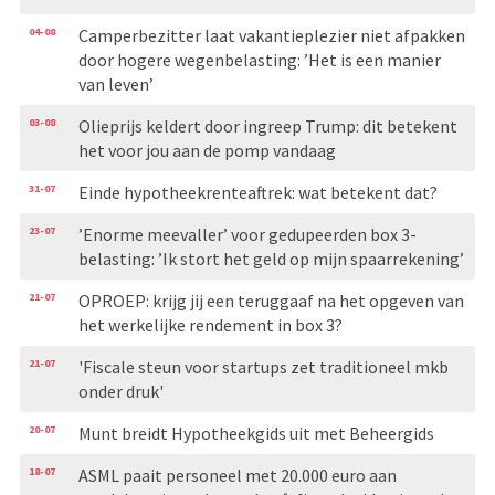
04-08
Camperbezitter laat vakantieplezier niet afpakken
door hogere wegenbelasting: ’Het is een manier
van leven’
03-08
Olieprijs keldert door ingreep Trump: dit betekent
het voor jou aan de pomp vandaag
31-07
Einde hypotheekrenteaftrek: wat betekent dat?
23-07
’Enorme meevaller’ voor gedupeerden box 3-
belasting: ’Ik stort het geld op mijn spaarrekening’
21-07
OPROEP: krijg jij een teruggaaf na het opgeven van
het werkelijke rendement in box 3?
21-07
'Fiscale steun voor startups zet traditioneel mkb
onder druk'
20-07
Munt breidt Hypotheekgids uit met Beheergids
18-07
ASML paait personeel met 20.000 euro aan