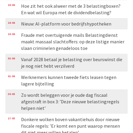
18-06
Hoe zit het ook alweer met de 3 belastingboxen?
En wat wil Europa met de dividendbelasting?
18-06
Nieuw: AI-platform voor bedrijfshypotheken
10-06
Fraude met overtuigende mails Belastingdienst
maakt massaal slachtoffers: op deze listige manier
slaan criminelen genadeloos toe
02-06
Vanaf 2028 betaal je belasting over beurswinst die
je nog niet hebt verzilverd
01-06
Werknemers kunnen tweede fiets leasen tegen
lagere bijtelling
30-05
Zo wordt beleggen voor je oude dag fiscaal
afgestraft in box 3: ’Deze nieuwe belastingregels
helpen niet’
17-05
Donkere wolken boven vakantiehuis door nieuwe
fiscale regels: ’Er komt een punt waarop mensen
dit niet meer willen betalen’