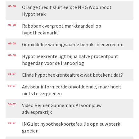
05-08
Orange Credit sluit eerste NHG Woonboot
Hypotheek
05-08
Rabobank vergroot marktaandeel op
hypotheekmarkt
03-08
Gemiddelde woningwaarde bereikt nieuw record
03-08
Hypotheekrente ligt bijna halve procentpunt
hoger dan voor de Iranoorlog
31-07
Einde hypotheekrenteaftrek: wat betekent dat?
30-07
Adviseur informeerde onvoldoende, maar hoeft
niets te vergoeden
30-07
Video Reinier Gunneman: AI voor jouw
adviespraktijk
30-07
ING ziet hypotheekportefeuille opnieuw sterk
groeien