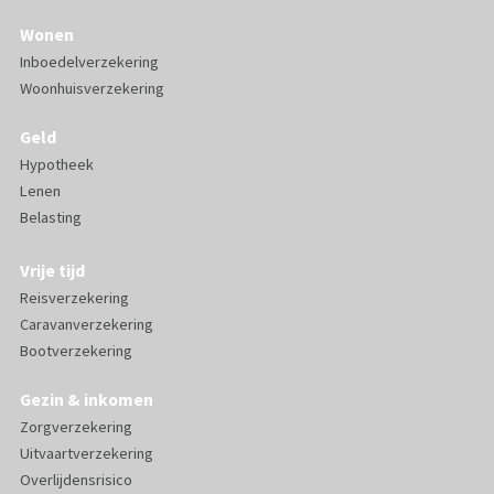
Wonen
Inboedelverzekering
Woonhuisverzekering
Geld
Hypotheek
Lenen
Belasting
Vrije tijd
Reisverzekering
Caravanverzekering
Bootverzekering
Gezin & inkomen
Zorgverzekering
Uitvaartverzekering
Overlijdensrisico