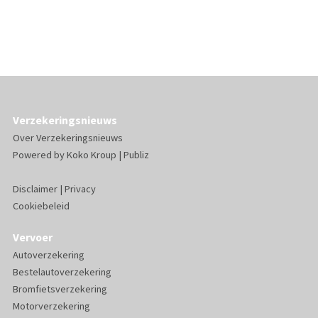
Verzekeringsnieuws
Over Verzekeringsnieuws
Powered by
Koko Kroup
|
Publiz
Disclaimer
|
Privacy
Cookiebeleid
Vervoer
Autoverzekering
Bestelautoverzekering
Bromfietsverzekering
Motorverzekering