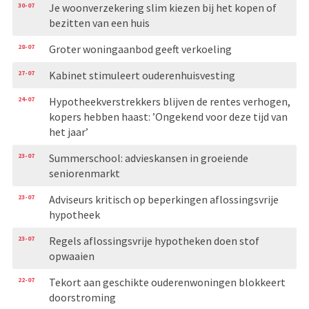
30-07
Je woonverzekering slim kiezen bij het kopen of
bezitten van een huis
28-07
Groter woningaanbod geeft verkoeling
27-07
Kabinet stimuleert ouderenhuisvesting
24-07
Hypotheekverstrekkers blijven de rentes verhogen,
kopers hebben haast: ’Ongekend voor deze tijd van
het jaar’
23-07
Summerschool: advieskansen in groeiende
seniorenmarkt
23-07
Adviseurs kritisch op beperkingen aflossingsvrije
hypotheek
23-07
Regels aflossingsvrije hypotheken doen stof
opwaaien
22-07
Tekort aan geschikte ouderenwoningen blokkeert
doorstroming