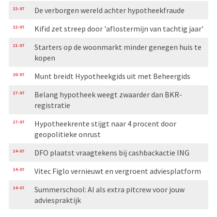
22-07
De verborgen wereld achter hypotheekfraude
22-07
Kifid zet streep door 'aflostermijn van tachtig jaar'
21-07
Starters op de woonmarkt minder genegen huis te
kopen
20-07
Munt breidt Hypotheekgids uit met Beheergids
17-07
Belang hypotheek weegt zwaarder dan BKR-
registratie
17-07
Hypotheekrente stijgt naar 4 procent door
geopolitieke onrust
14-07
DFO plaatst vraagtekens bij cashbackactie ING
14-07
Vitec Figlo vernieuwt en vergroent adviesplatform
14-07
Summerschool: AI als extra pitcrew voor jouw
adviespraktijk