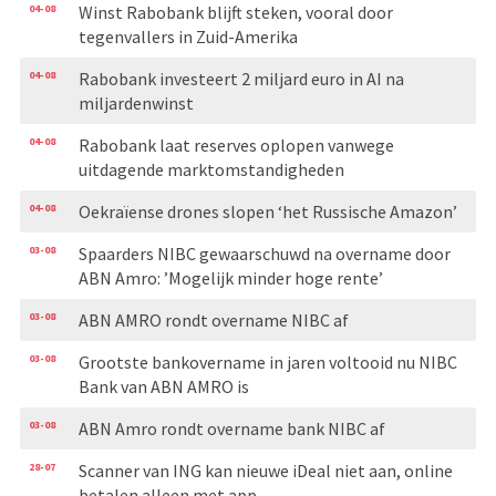
04-08
Winst Rabobank blijft steken, vooral door
tegenvallers in Zuid-Amerika
04-08
Rabobank investeert 2 miljard euro in AI na
miljardenwinst
04-08
Rabobank laat reserves oplopen vanwege
uitdagende marktomstandigheden
04-08
Oekraïense drones slopen ‘het Russische Amazon’
03-08
Spaarders NIBC gewaarschuwd na overname door
ABN Amro: ’Mogelijk minder hoge rente’
03-08
ABN AMRO rondt overname NIBC af
03-08
Grootste bankovername in jaren voltooid nu NIBC
Bank van ABN AMRO is
03-08
ABN Amro rondt overname bank NIBC af
28-07
Scanner van ING kan nieuwe iDeal niet aan, online
betalen alleen met app