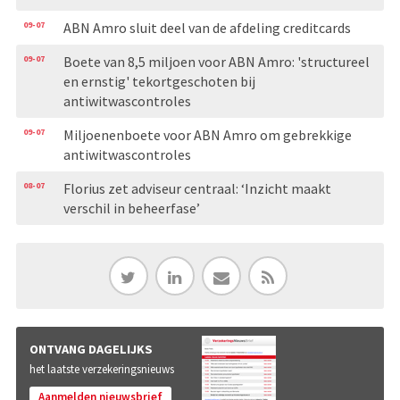
09-07
ABN Amro sluit deel van de afdeling creditcards
09-07
Boete van 8,5 miljoen voor ABN Amro: 'structureel
en ernstig' tekortgeschoten bij
antiwitwascontroles
09-07
Miljoenenboete voor ABN Amro om gebrekkige
antiwitwascontroles
08-07
Florius zet adviseur centraal: ‘Inzicht maakt
verschil in beheerfase’
ONTVANG DAGELIJKS
het laatste verzekeringsnieuws
Aanmelden nieuwsbrief