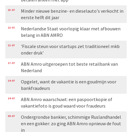
23-07
Minder nieuwe benzine- en dieselauto's verkocht in
eerste helft dit jaar
22-07
Nederlandse Staat voorlopig klaar met afbouwen
belang in ABN AMRO
21-07
'Fiscale steun voor startups zet traditioneel mkb
onder druk'
17-07
ABN Amro uitgeroepen tot beste retailbank van
Nederland
14-07
Opgelet, want de vakantie is een goudmijn voor
bankfraudeurs
14-07
ABN Amro waarschuwt: een paspoortkopie of
vakantiefoto is goud waard voor fraudeurs
09-07
Ondergrondse bankier, schimmige Ruslandhandel
en een gokker: zo ging ABN Amro opnieuw de fout
in