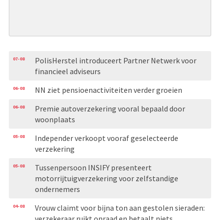
07-08
PolisHerstel introduceert Partner Netwerk voor
financieel adviseurs
06-08
NN ziet pensioenactiviteiten verder groeien
06-08
Premie autoverzekering vooral bepaald door
woonplaats
05-08
Independer verkoopt vooraf geselecteerde
verzekering
05-08
Tussenpersoon INSIFY presenteert
motorrijtuigverzekering voor zelfstandige
ondernemers
04-08
Vrouw claimt voor bijna ton aan gestolen sieraden:
verzekeraar ruikt onraad en betaalt niets