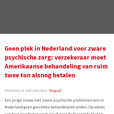
Geen plek in Nederland voor zware
psychische zorg: verzekeraar moet
Amerikaanse behandeling van ruim
twee ton alsnog betalen
WOENSDAG 03 JUNI 2026
| Bron:
Telegraaf
Een jonge vrouw met zware psychische problemen kon in
Nederland geen geschikte behandelplek vinden. Op advies
van haar psychiater week zij uit naar de Verenigde Staten.