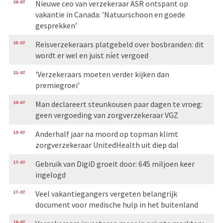
26-07
Nieuwe ceo van verzekeraar ASR ontspant op
vakantie in Canada: ’Natuurschoon en goede
gesprekken’
25-07
Reisverzekeraars platgebeld over bosbranden: dit
wordt er wel en juist níet vergoed
21-07
'Verzekeraars moeten verder kijken dan
premiegroei'
20-07
Man declareert steunkousen paar dagen te vroeg:
geen vergoeding van zorgverzekeraar VGZ
19-07
Anderhalf jaar na moord op topman klimt
zorgverzekeraar UnitedHealth uit diep dal
17-07
Gebruik van DigiD groeit door: 645 miljoen keer
ingelogd
17-07
Veel vakantiegangers vergeten belangrijk
document voor medische hulp in het buitenland
16-07