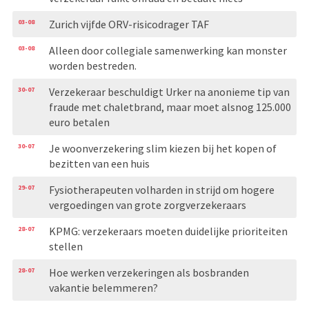
03-08
Zurich vijfde ORV-risicodrager TAF
03-08
Alleen door collegiale samenwerking kan monster
worden bestreden.
30-07
Verzekeraar beschuldigt Urker na anonieme tip van
fraude met chaletbrand, maar moet alsnog 125.000
euro betalen
30-07
Je woonverzekering slim kiezen bij het kopen of
bezitten van een huis
29-07
Fysiotherapeuten volharden in strijd om hogere
vergoedingen van grote zorgverzekeraars
28-07
KPMG: verzekeraars moeten duidelijke prioriteiten
stellen
28-07
Hoe werken verzekeringen als bosbranden
vakantie belemmeren?