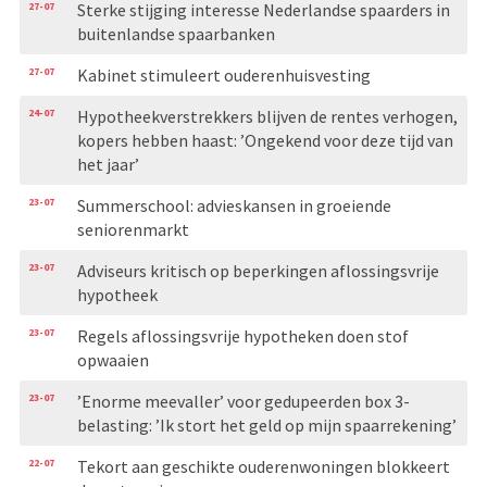
27-07
Sterke stijging interesse Nederlandse spaarders in
buitenlandse spaarbanken
27-07
Kabinet stimuleert ouderenhuisvesting
24-07
Hypotheekverstrekkers blijven de rentes verhogen,
kopers hebben haast: ’Ongekend voor deze tijd van
het jaar’
23-07
Summerschool: advieskansen in groeiende
seniorenmarkt
23-07
Adviseurs kritisch op beperkingen aflossingsvrije
hypotheek
23-07
Regels aflossingsvrije hypotheken doen stof
opwaaien
23-07
’Enorme meevaller’ voor gedupeerden box 3-
belasting: ’Ik stort het geld op mijn spaarrekening’
22-07
Tekort aan geschikte ouderenwoningen blokkeert