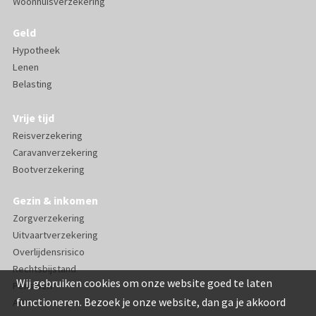
Woonhuisverzekering
Geld
Hypotheek
Lenen
Belasting
Vrije tijd
Reisverzekering
Caravanverzekering
Bootverzekering
Gezin & inkomen
Zorgverzekering
Uitvaartverzekering
Overlijdensrisico
Rechtsbijstand
Wij gebruiken cookies om onze website goed te laten
Pensioen
functioneren. Bezoek je onze website, dan ga je akkoord
AOV