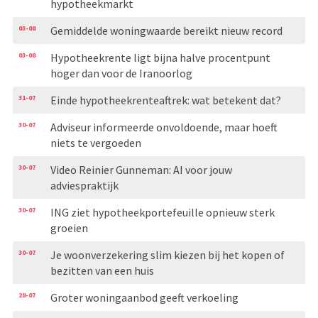
hypotheekmarkt
03-08
Gemiddelde woningwaarde bereikt nieuw record
03-08
Hypotheekrente ligt bijna halve procentpunt
hoger dan voor de Iranoorlog
31-07
Einde hypotheekrenteaftrek: wat betekent dat?
30-07
Adviseur informeerde onvoldoende, maar hoeft
niets te vergoeden
30-07
Video Reinier Gunneman: AI voor jouw
adviespraktijk
30-07
ING ziet hypotheekportefeuille opnieuw sterk
groeien
30-07
Je woonverzekering slim kiezen bij het kopen of
bezitten van een huis
28-07
Groter woningaanbod geeft verkoeling