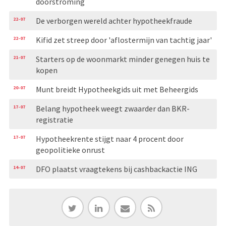
doorstroming
22-07
De verborgen wereld achter hypotheekfraude
22-07
Kifid zet streep door 'aflostermijn van tachtig jaar'
21-07
Starters op de woonmarkt minder genegen huis te
kopen
20-07
Munt breidt Hypotheekgids uit met Beheergids
17-07
Belang hypotheek weegt zwaarder dan BKR-
registratie
17-07
Hypotheekrente stijgt naar 4 procent door
geopolitieke onrust
14-07
DFO plaatst vraagtekens bij cashbackactie ING