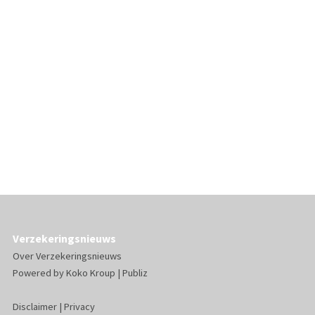
Verzekeringsnieuws
Over Verzekeringsnieuws
Powered by
Koko Kroup
|
Publiz
Disclaimer
|
Privacy