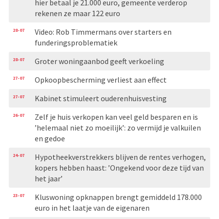
hier betaal je 21.000 euro, gemeente verderop
rekenen ze maar 122 euro
28-07
Video: Rob Timmermans over starters en
funderingsproblematiek
28-07
Groter woningaanbod geeft verkoeling
27-07
Opkoopbescherming verliest aan effect
27-07
Kabinet stimuleert ouderenhuisvesting
26-07
Zelf je huis verkopen kan veel geld besparen en is
’helemaal niet zo moeilijk’: zo vermijd je valkuilen
en gedoe
24-07
Hypotheekverstrekkers blijven de rentes verhogen,
kopers hebben haast: ’Ongekend voor deze tijd van
het jaar’
23-07
Kluswoning opknappen brengt gemiddeld 178.000
euro in het laatje van de eigenaren