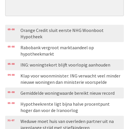
05-08
Orange Credit sluit eerste NHG Woonboot
Hypotheek
05-08
Rabobank vergroot marktaandeel op
hypotheekmarkt
05-08
ING: woningtekort blijft voorlopig aanhouden
04-08
Klap voor woonminister: ING verwacht veel minder
nieuwe woningen dan ministerie voorspelde
03-08
Gemiddelde woningwaarde bereikt nieuw record
03-08
Hypotheekrente ligt bijna halve procentpunt
hoger dan voor de Iranoorlog
31-07
Weduwe moet huis van overleden partner uit na
jarenlange strijd met stiefkinderen