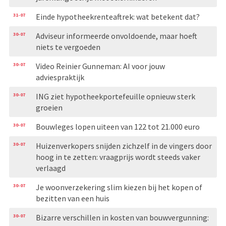
31-07
Einde hypotheekrenteaftrek: wat betekent dat?
30-07
Adviseur informeerde onvoldoende, maar hoeft
niets te vergoeden
30-07
Video Reinier Gunneman: AI voor jouw
adviespraktijk
30-07
ING ziet hypotheekportefeuille opnieuw sterk
groeien
30-07
Bouwleges lopen uiteen van 122 tot 21.000 euro
30-07
Huizenverkopers snijden zichzelf in de vingers door
hoog in te zetten: vraagprijs wordt steeds vaker
verlaagd
30-07
Je woonverzekering slim kiezen bij het kopen of
bezitten van een huis
30-07
Bizarre verschillen in kosten van bouwvergunning: