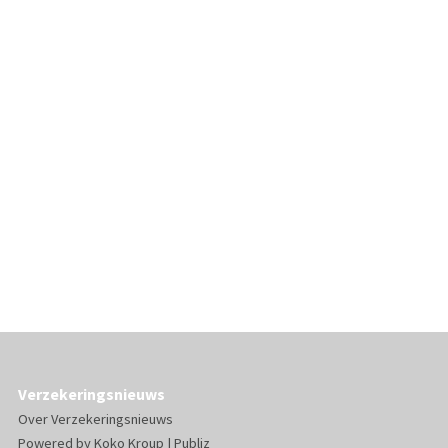
Verzekeringsnieuws
Over Verzekeringsnieuws
Powered by
Koko Kroup
|
Publiz