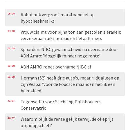
05-08
Rabobank vergroot marktaandeel op
hypotheekmarkt
04-08
Vrouw claimt voor bijna ton aan gestolen sieraden:
verzekeraar ruikt onraad en betaalt niets
03-08
Spaarders NIBC gewaarschuwd na overname door
ABN Amro: ’Mogelijk minder hoge rente’
03-08
ABN AMRO rondt overname NIBC af
01-08
Herman (62) heeft drie auto’s, maar rijdt alleen op
zijn Vespa: ’Voor de koudste maanden heb ik een
beenkleed’
31-07
Tegenvaller voor Stichting Polishouders
Conservatrix
30-07
Waarom blijft de rente gelijk terwijl de olieprijs
omhoogschiet?