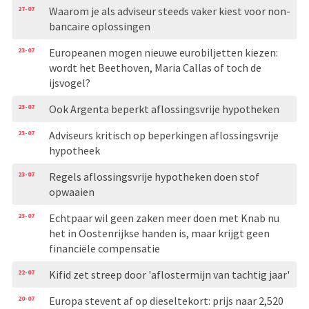
27-07
Waarom je als adviseur steeds vaker kiest voor non-
bancaire oplossingen
23-07
Europeanen mogen nieuwe eurobiljetten kiezen:
wordt het Beethoven, Maria Callas of toch de
ijsvogel?
23-07
Ook Argenta beperkt aflossingsvrije hypotheken
23-07
Adviseurs kritisch op beperkingen aflossingsvrije
hypotheek
23-07
Regels aflossingsvrije hypotheken doen stof
opwaaien
23-07
Echtpaar wil geen zaken meer doen met Knab nu
het in Oostenrijkse handen is, maar krijgt geen
financiële compensatie
22-07
Kifid zet streep door 'aflostermijn van tachtig jaar'
20-07
Europa stevent af op dieseltekort: prijs naar 2,520