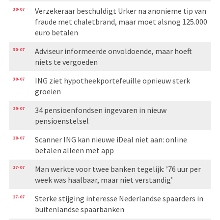
30-07
Verzekeraar beschuldigt Urker na anonieme tip van
fraude met chaletbrand, maar moet alsnog 125.000
euro betalen
30-07
Adviseur informeerde onvoldoende, maar hoeft
niets te vergoeden
30-07
ING ziet hypotheekportefeuille opnieuw sterk
groeien
29-07
34 pensioenfondsen ingevaren in nieuw
pensioenstelsel
28-07
Scanner ING kan nieuwe iDeal niet aan: online
betalen alleen met app
27-07
Man werkte voor twee banken tegelijk: ’76 uur per
week was haalbaar, maar niet verstandig’
27-07
Sterke stijging interesse Nederlandse spaarders in
buitenlandse spaarbanken