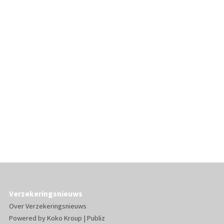
Verzekeringsnieuws
Over Verzekeringsnieuws
Powered by
Koko Kroup
|
Publiz