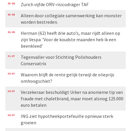
03-08
Zurich vijfde ORV-risicodrager TAF
03-08
Alleen door collegiale samenwerking kan monster
worden bestreden.
01-08
Herman (62) heeft drie auto’s, maar rijdt alleen op
zijn Vespa: ’Voor de koudste maanden heb ik een
beenkleed’
31-07
Tegenvaller voor Stichting Polishouders
Conservatrix
30-07
Waarom blijft de rente gelijk terwijl de olieprijs
omhoogschiet?
30-07
Verzekeraar beschuldigt Urker na anonieme tip van
fraude met chaletbrand, maar moet alsnog 125.000
euro betalen
30-07
ING ziet hypotheekportefeuille opnieuw sterk
groeien