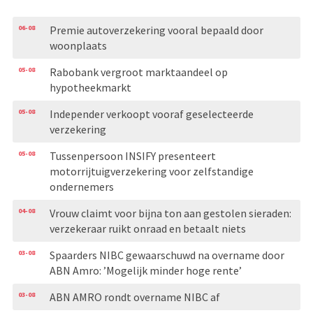
06-08
Premie autoverzekering vooral bepaald door
woonplaats
05-08
Rabobank vergroot marktaandeel op
hypotheekmarkt
05-08
Independer verkoopt vooraf geselecteerde
verzekering
05-08
Tussenpersoon INSIFY presenteert
motorrijtuigverzekering voor zelfstandige
ondernemers
04-08
Vrouw claimt voor bijna ton aan gestolen sieraden:
verzekeraar ruikt onraad en betaalt niets
03-08
Spaarders NIBC gewaarschuwd na overname door
ABN Amro: ’Mogelijk minder hoge rente’
03-08
ABN AMRO rondt overname NIBC af