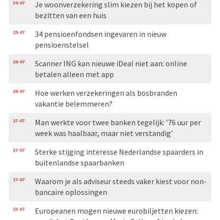
30-07
Je woonverzekering slim kiezen bij het kopen of
bezitten van een huis
29-07
34 pensioenfondsen ingevaren in nieuw
pensioenstelsel
28-07
Scanner ING kan nieuwe iDeal niet aan: online
betalen alleen met app
28-07
Hoe werken verzekeringen als bosbranden
vakantie belemmeren?
27-07
Man werkte voor twee banken tegelijk: ’76 uur per
week was haalbaar, maar niet verstandig’
27-07
Sterke stijging interesse Nederlandse spaarders in
buitenlandse spaarbanken
27-07
Waarom je als adviseur steeds vaker kiest voor non-
bancaire oplossingen
23-07
Europeanen mogen nieuwe eurobiljetten kiezen: