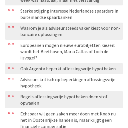
27-07
Sterke stijging interesse Nederlandse spaarders in
buitenlandse spaarbanken
27-07
Waarom je als adviseur steeds vaker kiest voor non-
bancaire oplossingen
23-07
Europeanen mogen nieuwe eurobiljetten kiezen:
wordt het Beethoven, Maria Callas of toch de
ijsvogel?
23-07
Ook Argenta beperkt aflossingsvrije hypotheken
23-07
Adviseurs kritisch op beperkingen aflossingsvrije
hypotheek
23-07
Regels aflossingsvrije hypotheken doen stof
opwaaien
23-07
Echtpaar wil geen zaken meer doen met Knab nu
het in Oostenrijkse handen is, maar krijgt geen
financiële compensatie