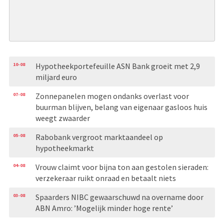
10-08
Hypotheekportefeuille ASN Bank groeit met 2,9
miljard euro
07-08
Zonnepanelen mogen ondanks overlast voor
buurman blijven, belang van eigenaar gasloos huis
weegt zwaarder
05-08
Rabobank vergroot marktaandeel op
hypotheekmarkt
04-08
Vrouw claimt voor bijna ton aan gestolen sieraden:
verzekeraar ruikt onraad en betaalt niets
03-08
Spaarders NIBC gewaarschuwd na overname door
ABN Amro: ’Mogelijk minder hoge rente’