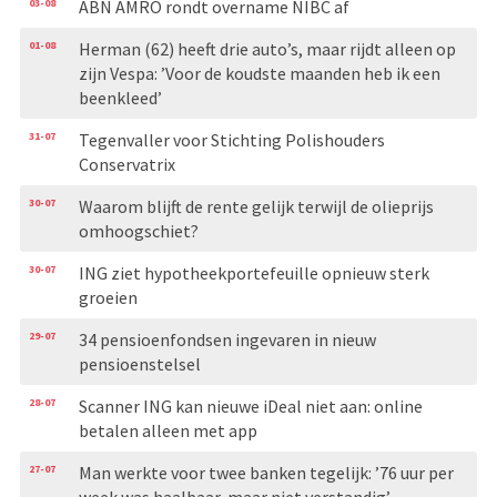
03-08
ABN AMRO rondt overname NIBC af
01-08
Herman (62) heeft drie auto’s, maar rijdt alleen op
zijn Vespa: ’Voor de koudste maanden heb ik een
beenkleed’
31-07
Tegenvaller voor Stichting Polishouders
Conservatrix
30-07
Waarom blijft de rente gelijk terwijl de olieprijs
omhoogschiet?
30-07
ING ziet hypotheekportefeuille opnieuw sterk
groeien
29-07
34 pensioenfondsen ingevaren in nieuw
pensioenstelsel
28-07
Scanner ING kan nieuwe iDeal niet aan: online
betalen alleen met app
27-07
Man werkte voor twee banken tegelijk: ’76 uur per
week was haalbaar, maar niet verstandig’