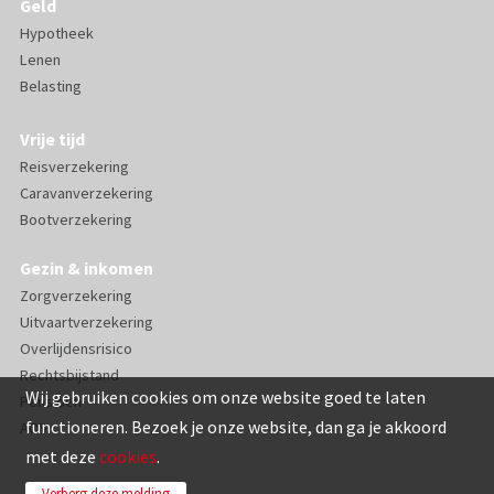
Geld
Hypotheek
Lenen
Belasting
Vrije tijd
Reisverzekering
Caravanverzekering
Bootverzekering
Gezin & inkomen
Zorgverzekering
Uitvaartverzekering
Overlijdensrisico
Rechtsbijstand
Wij gebruiken cookies om onze website goed te laten
Pensioen
functioneren. Bezoek je onze website, dan ga je akkoord
AOV
met deze
cookies
.
Verberg deze melding