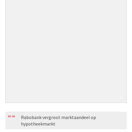
05-08
Rabobank vergroot marktaandeel op
hypotheekmarkt