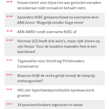
04-08
Vrouw claimt voor bijna ton aan gestolen sieraden:
verzekeraar ruikt onraad en betaalt niets
03-08
Spaarders NIBC gewaarschuwd na overname door
ABN Amro: ’Mogelijk minder hoge rente’
03-08
ABN AMRO rondt overname NIBC af
01-08
Herman (62) heeft drie auto’s, maar rijdt alleen op
zijn Vespa: ’Voor de koudste maanden heb ik een
beenkleed’
31-07
Tegenvaller voor Stichting Polishouders
Conservatrix
30-07
Waarom blijft de rente gelijk terwijl de olieprijs
omhoogschiet?
30-07
ING ziet hypotheekportefeuille opnieuw sterk
groeien
29-07
34 pensioenfondsen ingevaren in nieuw