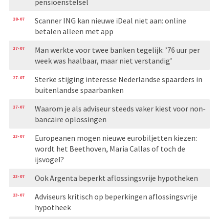
pensioenstelsel
28-07
Scanner ING kan nieuwe iDeal niet aan: online
betalen alleen met app
27-07
Man werkte voor twee banken tegelijk: ’76 uur per
week was haalbaar, maar niet verstandig’
27-07
Sterke stijging interesse Nederlandse spaarders in
buitenlandse spaarbanken
27-07
Waarom je als adviseur steeds vaker kiest voor non-
bancaire oplossingen
23-07
Europeanen mogen nieuwe eurobiljetten kiezen:
wordt het Beethoven, Maria Callas of toch de
ijsvogel?
23-07
Ook Argenta beperkt aflossingsvrije hypotheken
23-07
Adviseurs kritisch op beperkingen aflossingsvrije
hypotheek