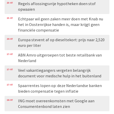
23-07
Regels aflossingsvrije hypotheken doen stof
opwaaien
23-07
Echtpaar wil geen zaken meer doen met Knab nu
het in Oostenrijkse handen is, maar krijgt geen
financiële compensatie
20-07
Europa stevent af op dieseltekort: prijs naar 2,520
euro per liter
17-07
ABN Amro uitgeroepen tot beste retailbank van
Nederland
17-07
Veel vakantiegangers vergeten belangrijk
document voor medische hulp in het buitenland
17-07
Spaarrentes lopen op: deze Nederlandse banken
bieden compensatie tegen inflatie
16-07
ING moet overeenkomsten met Google aan
Consumentenbond laten zien