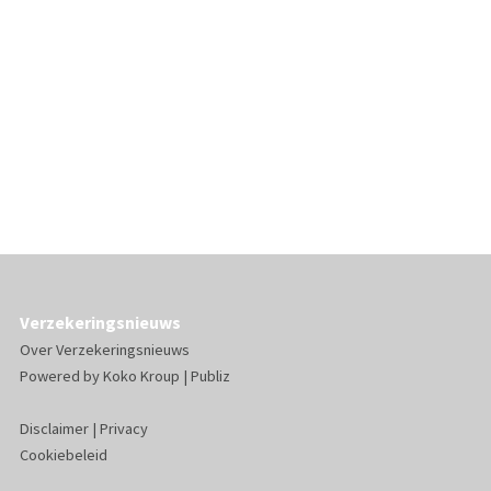
Verzekeringsnieuws
Over Verzekeringsnieuws
Powered by
Koko Kroup
|
Publiz
Disclaimer
|
Privacy
Cookiebeleid