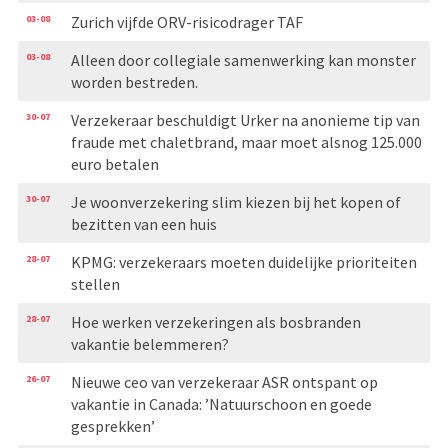
03-08
Zurich vijfde ORV-risicodrager TAF
03-08
Alleen door collegiale samenwerking kan monster
worden bestreden.
30-07
Verzekeraar beschuldigt Urker na anonieme tip van
fraude met chaletbrand, maar moet alsnog 125.000
euro betalen
30-07
Je woonverzekering slim kiezen bij het kopen of
bezitten van een huis
28-07
KPMG: verzekeraars moeten duidelijke prioriteiten
stellen
28-07
Hoe werken verzekeringen als bosbranden
vakantie belemmeren?
26-07
Nieuwe ceo van verzekeraar ASR ontspant op
vakantie in Canada: ’Natuurschoon en goede
gesprekken’