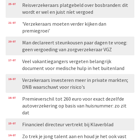
25-07
Reisverzekeraars platgebeld over bosbranden: dit
wordt er wel en juist níet vergoed
21-07
'Verzekeraars moeten verder kijken dan
premiegroei'
20-07
Man declareert steunkousen paar dagen te vroeg:
geen vergoeding van zorgverzekeraar VGZ
17-07
Veel vakantiegangers vergeten belangrijk
document voor medische hulp in het buitenland
16-07
Verzekeraars investeren meer in private markten;
DNB waarschuwt voor risico's
16-07
Premieverschil tot 260 euro voor exact dezelfde
autoverzekering op basis van huisnummer: zo zit
dat
15-07
Financieel directeur vertrekt bij Klaverblad
14-07
Zo trek je jong talent aan en houd je het ook vast