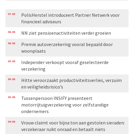
07-08
PolisHerstel introduceert Partner Netwerk voor
financieel adviseurs
06-08
NN ziet pensioenactiviteiten verder groeien
06-08
Premie autoverzekering vooral bepaald door
woonplaats
05-08
Independer verkoopt vooraf geselecteerde
verzekering
05-08
Hitte veroorzaakt productiviteitsverlies, verzuim
en veiligheidsrisico’s
05-08
Tussenpersoon INSIFY presenteert
motorrijtuigverzekering voor zelfstandige
ondernemers
04-08
Vrouw claimt voor bijna ton aan gestolen sieraden:
verzekeraar ruikt onraad en betaalt niets