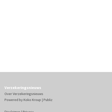
Verzekeringsnieuws
Over Verzekeringsnieuws
Powered by
Koko Kroup
|
Publiz
Disclaimer
|
Privacy