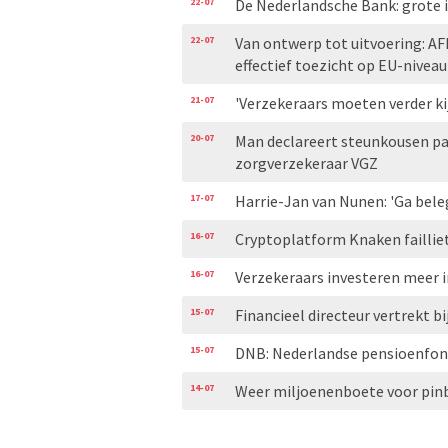
22-07
De Nederlandsche Bank: grote
22-07
Van ontwerp tot uitvoering: AF
effectief toezicht op EU-niveau
21-07
'Verzekeraars moeten verder ki
20-07
Man declareert steunkousen pa
zorgverzekeraar VGZ
17-07
Harrie-Jan van Nunen: 'Ga bele
16-07
Cryptoplatform Knaken failliet
16-07
Verzekeraars investeren meer i
15-07
Financieel directeur vertrekt bi
15-07
DNB: Nederlandse pensioenfond
14-07
Weer miljoenenboete voor pinb