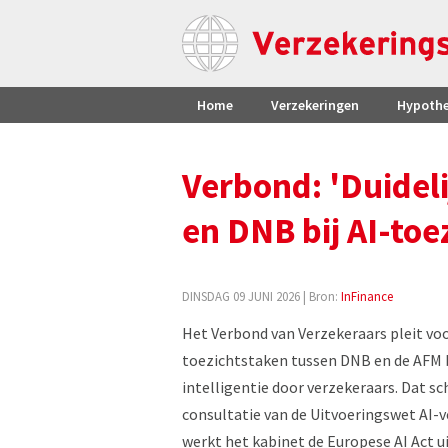
Home
Verzekeringen
Hypoth
Verbond: 'Duidel
en DNB bij AI-toe
DINSDAG 09 JUNI 2026
| Bron:
InFinance
Het Verbond van Verzekeraars pleit voo
toezichtstaken tussen DNB en de AFM b
intelligentie door verzekeraars. Dat sc
consultatie van de Uitvoeringswet AI-
werkt het kabinet de Europese AI Act uit 