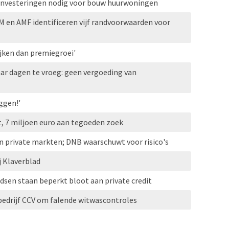
 investeringen nodig voor bouw huurwoningen
M en AMF identificeren vijf randvoorwaarden voor
jken dan premiegroei'
ar dagen te vroeg: geen vergoeding van
ggen!'
, 7 miljoen euro aan tegoeden zoek
n private markten; DNB waarschuwt voor risico's
j Klaverblad
sen staan beperkt bloot aan private credit
edrijf CCV om falende witwascontroles