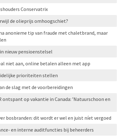
ishouders Conservatrix
erwijl de olieprijs omhoogschiet?
 na anonieme tip van fraude met chaletbrand, maar
len
in nieuw pensioenstelsel
al niet aan, online betalen alleen met app
elijke prioriteiten stellen
aan de slag met de voorbereidingen
R ontspant op vakantie in Canada: ’Natuurschoon en
r bosbranden: dit wordt er wel en juist níet vergoed
ce- en interne auditfuncties bij beheerders