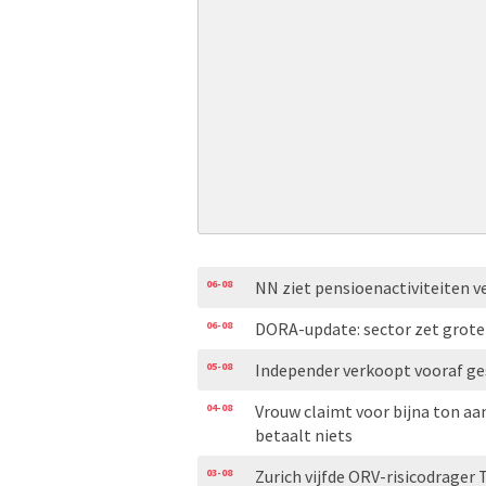
06-08
NN ziet pensioenactiviteiten v
06-08
DORA-update: sector zet grot
05-08
Independer verkoopt vooraf ge
04-08
Vrouw claimt voor bijna ton aa
betaalt niets
03-08
Zurich vijfde ORV-risicodrager 