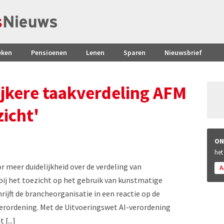
eken
Pensioenen
Lenen
Sparen
Nieuwsbrief
ijkere taakverdeling AFM
zicht'
ON
het
r meer duidelijkheid over de verdeling van
A
ij het toezicht op het gebruik van kunstmatige
hrijft de brancheorganisatie in een reactie op de
verordening. Met de Uitvoeringswet AI-verordening
[...]