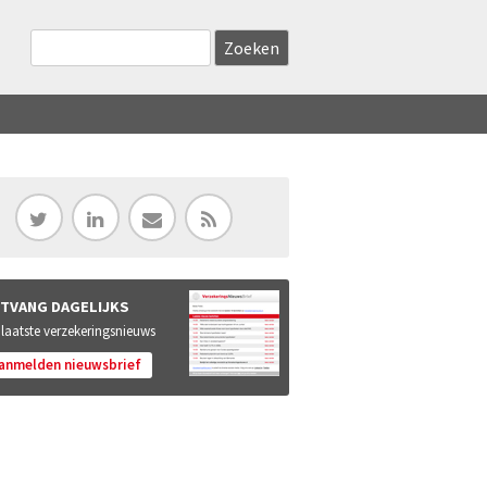
Zoekveld
Search this site
TVANG DAGELIJKS
 laatste verzekeringsnieuws
anmelden nieuwsbrief