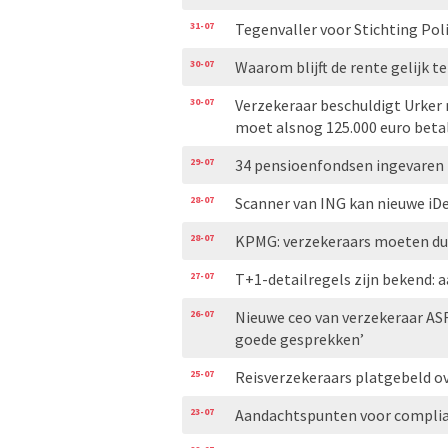
31-07
Tegenvaller voor Stichting Pol
30-07
Waarom blijft de rente gelijk t
30-07
Verzekeraar beschuldigt Urker
moet alsnog 125.000 euro beta
29-07
34 pensioenfondsen ingevaren 
28-07
Scanner van ING kan nieuwe iDe
28-07
KPMG: verzekeraars moeten duid
27-07
T+1-detailregels zijn bekend: 
26-07
Nieuwe ceo van verzekeraar AS
goede gesprekken’
25-07
Reisverzekeraars platgebeld ove
23-07
Aandachtspunten voor complian