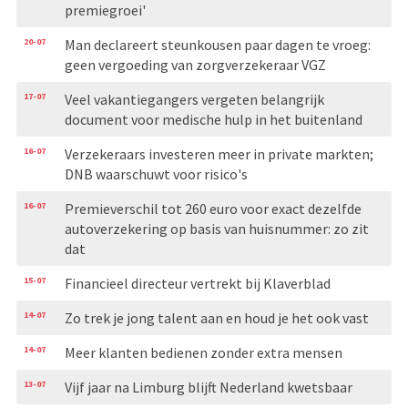
premiegroei'
20-07
Man declareert steunkousen paar dagen te vroeg:
geen vergoeding van zorgverzekeraar VGZ
17-07
Veel vakantiegangers vergeten belangrijk
document voor medische hulp in het buitenland
16-07
Verzekeraars investeren meer in private markten;
DNB waarschuwt voor risico's
16-07
Premieverschil tot 260 euro voor exact dezelfde
autoverzekering op basis van huisnummer: zo zit
dat
15-07
Financieel directeur vertrekt bij Klaverblad
14-07
Zo trek je jong talent aan en houd je het ook vast
14-07
Meer klanten bedienen zonder extra mensen
13-07
Vijf jaar na Limburg blijft Nederland kwetsbaar