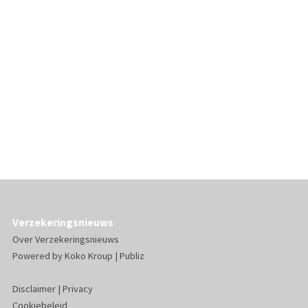
Verzekeringsnieuws
Over Verzekeringsnieuws
Powered by
Koko Kroup
|
Publiz
Disclaimer
|
Privacy
Cookiebeleid