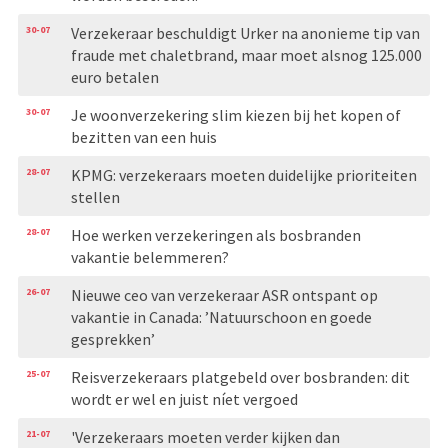
30-07
Verzekeraar beschuldigt Urker na anonieme tip van
fraude met chaletbrand, maar moet alsnog 125.000
euro betalen
30-07
Je woonverzekering slim kiezen bij het kopen of
bezitten van een huis
28-07
KPMG: verzekeraars moeten duidelijke prioriteiten
stellen
28-07
Hoe werken verzekeringen als bosbranden
vakantie belemmeren?
26-07
Nieuwe ceo van verzekeraar ASR ontspant op
vakantie in Canada: ’Natuurschoon en goede
gesprekken’
25-07
Reisverzekeraars platgebeld over bosbranden: dit
wordt er wel en juist níet vergoed
21-07
'Verzekeraars moeten verder kijken dan