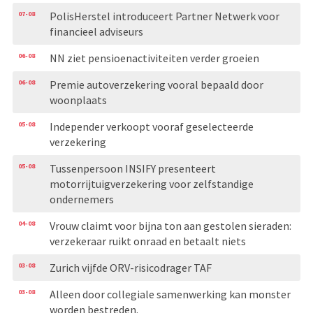
07-08
PolisHerstel introduceert Partner Netwerk voor
financieel adviseurs
06-08
NN ziet pensioenactiviteiten verder groeien
06-08
Premie autoverzekering vooral bepaald door
woonplaats
05-08
Independer verkoopt vooraf geselecteerde
verzekering
05-08
Tussenpersoon INSIFY presenteert
motorrijtuigverzekering voor zelfstandige
ondernemers
04-08
Vrouw claimt voor bijna ton aan gestolen sieraden:
verzekeraar ruikt onraad en betaalt niets
03-08
Zurich vijfde ORV-risicodrager TAF
03-08
Alleen door collegiale samenwerking kan monster
worden bestreden.