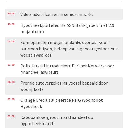
10-08
Video: advieskansen in seniorenmarkt
10-08
Hypotheekportefeuille ASN Bank groeit met 2,9
miljard euro
07-08
Zonnepanelen mogen ondanks overlast voor
buurman blijven, belang van eigenaar gasloos huis
weegt zwaarder
07-08
PolisHerstel introduceert Partner Netwerk voor
financieel adviseurs
06-08
Premie autoverzekering vooral bepaald door
woonplaats
05-08
Orange Credit sluit eerste NHG Woonboot
Hypotheek
05-08
Rabobank vergroot marktaandeel op
hypotheekmarkt