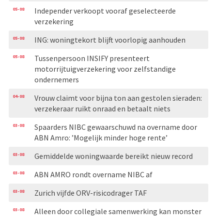
05-08
Independer verkoopt vooraf geselecteerde
verzekering
05-08
ING: woningtekort blijft voorlopig aanhouden
05-08
Tussenpersoon INSIFY presenteert
motorrijtuigverzekering voor zelfstandige
ondernemers
04-08
Vrouw claimt voor bijna ton aan gestolen sieraden:
verzekeraar ruikt onraad en betaalt niets
03-08
Spaarders NIBC gewaarschuwd na overname door
ABN Amro: ’Mogelijk minder hoge rente’
03-08
Gemiddelde woningwaarde bereikt nieuw record
03-08
ABN AMRO rondt overname NIBC af
03-08
Zurich vijfde ORV-risicodrager TAF
03-08
Alleen door collegiale samenwerking kan monster