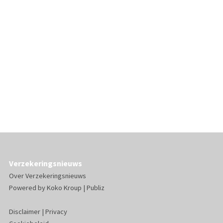
Verzekeringsnieuws
Over Verzekeringsnieuws
Powered by
Koko Kroup
|
Publiz
Disclaimer
|
Privacy