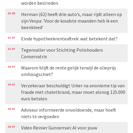
worden bestreden.
01-08
Herman (62) heeft drie auto’s, maar rijdt alleen op
zijn Vespa: ’Voor de koudste maanden heb ik een
beenkleed’
31-07
Einde hypotheekrenteaftrek: wat betekent dat?
31-07
Tegenvaller voor Stichting Polishouders
Conservatrix
30-07
Waarom blijft de rente gelijk terwijl de olieprijs
omhoogschiet?
30-07
Verzekeraar beschuldigt Urker na anonieme tip van
fraude met chaletbrand, maar moet alsnog 125.000
euro betalen
30-07
Adviseur informeerde onvoldoende, maar hoeft
niets te vergoeden
30-07
Video Reinier Gunneman: AI voor jouw