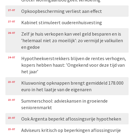
27-07
Opkoopbescherming verliest aan effect
27-07
Kabinet stimuleert ouderenhuisvesting
26-07
Zelf je huis verkopen kan veel geld besparen en is
’helemaal niet zo moeilijk’: zo vermijd je valkuilen
en gedoe
24-07
Hypotheekverstrekkers blijven de rentes verhogen,
kopers hebben haast: ’Ongekend voor deze tijd van
het jaar’
23-07
Kluswoning opknappen brengt gemiddeld 178.000
euro in het laatje van de eigenaren
23-07
Summerschool: advieskansen in groeiende
seniorenmarkt
23-07
Ook Argenta beperkt aflossingsvrije hypotheken
23-07
Adviseurs kritisch op beperkingen aflossingsvrije