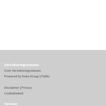
Verzekeringsnieuws
Over Verzekeringsnieuws
Powered by
Koko Kroup
|
Publiz
Disclaimer
|
Privacy
Cookiebeleid
Vervoer