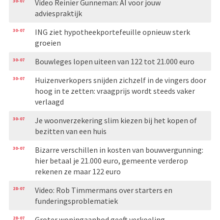
30-07
Video Reinier Gunneman: AI voor jouw
adviespraktijk
30-07
ING ziet hypotheekportefeuille opnieuw sterk
groeien
30-07
Bouwleges lopen uiteen van 122 tot 21.000 euro
30-07
Huizenverkopers snijden zichzelf in de vingers door
hoog in te zetten: vraagprijs wordt steeds vaker
verlaagd
30-07
Je woonverzekering slim kiezen bij het kopen of
bezitten van een huis
30-07
Bizarre verschillen in kosten van bouwvergunning:
hier betaal je 21.000 euro, gemeente verderop
rekenen ze maar 122 euro
28-07
Video: Rob Timmermans over starters en
funderingsproblematiek
28-07
Groter woningaanbod geeft verkoeling