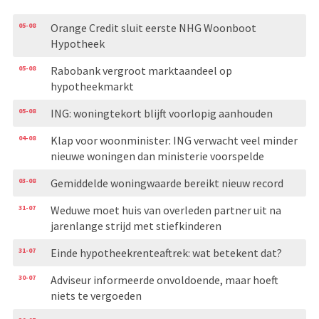
05-08
Orange Credit sluit eerste NHG Woonboot
Hypotheek
05-08
Rabobank vergroot marktaandeel op
hypotheekmarkt
05-08
ING: woningtekort blijft voorlopig aanhouden
04-08
Klap voor woonminister: ING verwacht veel minder
nieuwe woningen dan ministerie voorspelde
03-08
Gemiddelde woningwaarde bereikt nieuw record
31-07
Weduwe moet huis van overleden partner uit na
jarenlange strijd met stiefkinderen
31-07
Einde hypotheekrenteaftrek: wat betekent dat?
30-07
Adviseur informeerde onvoldoende, maar hoeft
niets te vergoeden