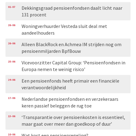
01-07
Dekkingsgraad pensioenfondsen daalt licht naar
131 procent
26-06
Woningverhuurder Vesteda sluit deal met
aandeelhouders
26-06
Alleen BlackRock en Achmea IM strijden nog om
pensioenmiljarden BpfBouw
25-06
Vicevoorzitter Capital Group: ‘Pensioenfondsen in
Europa nemen te weinig risico’
24-06
Een pensioenfonds heeft primair een financiële
verantwoordelijkheid
17-06
Nederlandse pensioenfondsen en verzekeraars
keren passief beleggen de rug toe
13-06
‘Transparantie over pensioenkosten is essentieel,
maar gaat over meer dan goedkoop of duur’
10-06
Wat kost een pensioenregeling?