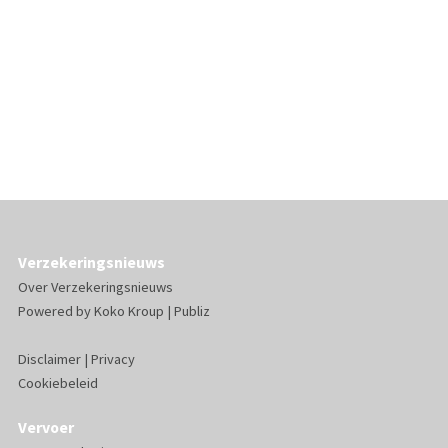
Verzekeringsnieuws
Over Verzekeringsnieuws
Powered by
Koko Kroup
|
Publiz
Disclaimer
|
Privacy
Cookiebeleid
Vervoer