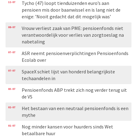
12-07
Tycho (47) loopt tienduizenden euro’s aan
pensioen mis door baanwissel en is lang niet de
enige: ’Nooit gedacht dat dit mogelijk was’
08-07
Vrouw verliest zaak van PME: pensioenfonds niet
verantwoordelijk voor verlies van zorgtoeslag na
nabetaling
07-07
ASR neemt pensioenverplichtingen Pensioenfonds
Ecolab over
07-07
SpaceX schiet lijst van honderd belangrijkste
techaandelen in
03-07
Pensioenfonds ABP trekt zich nog verder terug uit
de VS
02-07
Het bestaan van een neutraal pensioenfonds is een
mythe
01-07
Nog minder kansen voor huurders sinds Wet
betaalbare huur