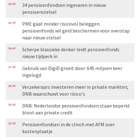
29-07
34 pensioenfondsen ingevaren in nieuw
pensioenstelsel
23-07
PME gaat minder risicovol beleggen:
pensioenfonds wil geld beschermen voor overstap
naar nieuw stelsel
20-07
Scherpe klassieke denker leidt pensioenfonds
nieuw tijdperk in
17-07
Gebruik van DigiD groeit door: 645 miljoen keer
ingelogd
16-07
Verzekeraars investeren meer in private markten;
DNB waarschuwt voor risico's
15-07
DNB: Nederlandse pensioenfondsen staan beperkt
bloot aan private credit
12-07
Pensioenfondsen in de clinch met AFM over
kostenplaatje