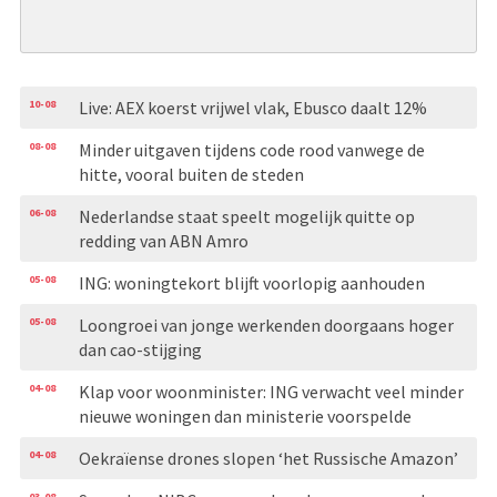
10-08
Live: AEX koerst vrijwel vlak, Ebusco daalt 12%
08-08
Minder uitgaven tijdens code rood vanwege de
hitte, vooral buiten de steden
06-08
Nederlandse staat speelt mogelijk quitte op
redding van ABN Amro
05-08
ING: woningtekort blijft voorlopig aanhouden
05-08
Loongroei van jonge werkenden doorgaans hoger
dan cao-stijging
04-08
Klap voor woonminister: ING verwacht veel minder
nieuwe woningen dan ministerie voorspelde
04-08
Oekraïense drones slopen ‘het Russische Amazon’
03-08