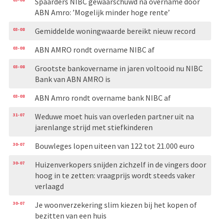
Spaarders NIBC gewaarschuwd na overname door
ABN Amro: ’Mogelijk minder hoge rente’
03-08
Gemiddelde woningwaarde bereikt nieuw record
03-08
ABN AMRO rondt overname NIBC af
03-08
Grootste bankovername in jaren voltooid nu NIBC
Bank van ABN AMRO is
03-08
ABN Amro rondt overname bank NIBC af
31-07
Weduwe moet huis van overleden partner uit na
jarenlange strijd met stiefkinderen
30-07
Bouwleges lopen uiteen van 122 tot 21.000 euro
30-07
Huizenverkopers snijden zichzelf in de vingers door
hoog in te zetten: vraagprijs wordt steeds vaker
verlaagd
30-07
Je woonverzekering slim kiezen bij het kopen of
bezitten van een huis