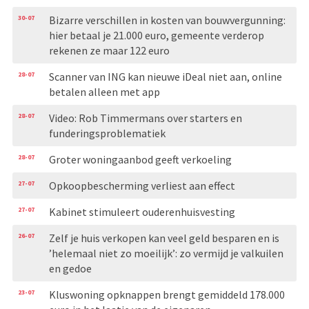
30-07
Bizarre verschillen in kosten van bouwvergunning:
hier betaal je 21.000 euro, gemeente verderop
rekenen ze maar 122 euro
28-07
Scanner van ING kan nieuwe iDeal niet aan, online
betalen alleen met app
28-07
Video: Rob Timmermans over starters en
funderingsproblematiek
28-07
Groter woningaanbod geeft verkoeling
27-07
Opkoopbescherming verliest aan effect
27-07
Kabinet stimuleert ouderenhuisvesting
26-07
Zelf je huis verkopen kan veel geld besparen en is
’helemaal niet zo moeilijk’: zo vermijd je valkuilen
en gedoe
23-07
Kluswoning opknappen brengt gemiddeld 178.000