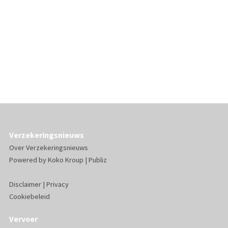
Verzekeringsnieuws
Over Verzekeringsnieuws
Powered by
Koko Kroup
|
Publiz
Disclaimer
|
Privacy
Cookiebeleid
Vervoer