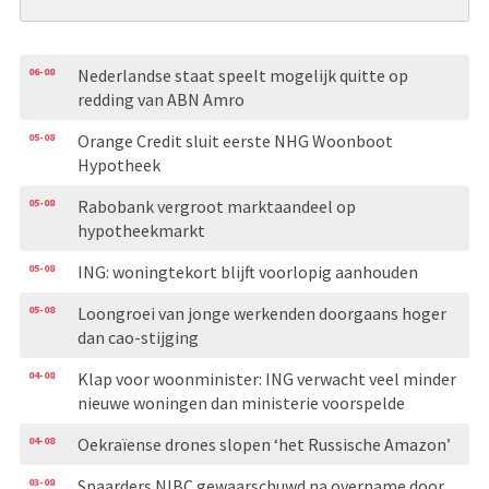
06-08
Nederlandse staat speelt mogelijk quitte op
redding van ABN Amro
05-08
Orange Credit sluit eerste NHG Woonboot
Hypotheek
05-08
Rabobank vergroot marktaandeel op
hypotheekmarkt
05-08
ING: woningtekort blijft voorlopig aanhouden
05-08
Loongroei van jonge werkenden doorgaans hoger
dan cao-stijging
04-08
Klap voor woonminister: ING verwacht veel minder
nieuwe woningen dan ministerie voorspelde
04-08
Oekraïense drones slopen ‘het Russische Amazon’
03-08
Spaarders NIBC gewaarschuwd na overname door