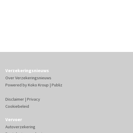
Verzekeringsnieuws
Over Verzekeringsnieuws
Powered by
Koko Kroup
|
Publiz
Disclaimer
|
Privacy
Cookiebeleid
Vervoer
Autoverzekering