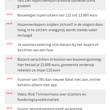
ING ziet hypotheekportefeuille opnieuw sterk
groeien
30-07
Bouwleges lopen uiteen van 122 tot 21.000 euro
30-07
Huizenverkopers snijden zichzelf in de vingers door
hoog in te zetten: vraagprijs wordt steeds vaker
verlaagd
30-07
Je woonverzekering slim kiezen bij het kopen of
bezitten van een huis
30-07
Bizarre verschillen in kosten van bouwvergunning:
hier betaal je 21.000 euro, gemeente verderop
rekenen ze maar 122 euro
28-07
Scanner van ING kan nieuwe iDeal niet aan, online
betalen alleen met app
28-07
Video: Rob Timmermans over starters en
funderingsproblematiek
28-07
Groter woningaanbod geeft verkoeling