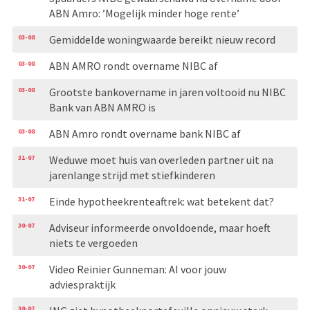
ABN Amro: ’Mogelijk minder hoge rente’
03-08
Gemiddelde woningwaarde bereikt nieuw record
03-08
ABN AMRO rondt overname NIBC af
03-08
Grootste bankovername in jaren voltooid nu NIBC
Bank van ABN AMRO is
03-08
ABN Amro rondt overname bank NIBC af
31-07
Weduwe moet huis van overleden partner uit na
jarenlange strijd met stiefkinderen
31-07
Einde hypotheekrenteaftrek: wat betekent dat?
30-07
Adviseur informeerde onvoldoende, maar hoeft
niets te vergoeden
30-07
Video Reinier Gunneman: AI voor jouw
adviespraktijk
30-07