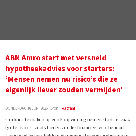
ABN Amro start met versneld
hypotheekadvies voor starters:
’Mensen nemen nu risico’s die ze
eigenlijk liever zouden vermijden’
DONDERDAG 18 JUNI 2026
| Bron:
Telegraaf
Om kans te maken op een koopwoning nemen starters vaak
grote risico’s, zoals bieden zonder financieel voorbehoud.
Hypotheekketens hebben hiervoor wel diverse oplossingen