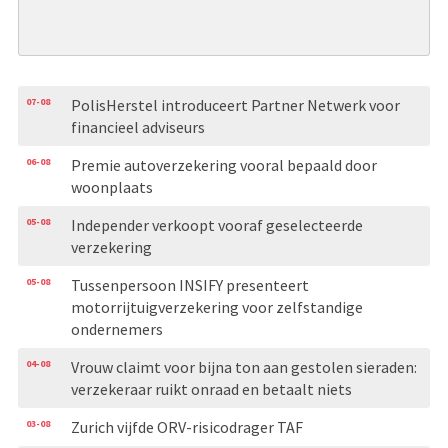
07-08
PolisHerstel introduceert Partner Netwerk voor
financieel adviseurs
06-08
Premie autoverzekering vooral bepaald door
woonplaats
05-08
Independer verkoopt vooraf geselecteerde
verzekering
05-08
Tussenpersoon INSIFY presenteert
motorrijtuigverzekering voor zelfstandige
ondernemers
04-08
Vrouw claimt voor bijna ton aan gestolen sieraden:
verzekeraar ruikt onraad en betaalt niets
03-08
Zurich vijfde ORV-risicodrager TAF