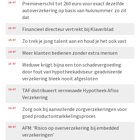
16-07
Premieverschil tot 260 euro voor exact dezelfde
autoverzekering op basis van huisnummer: zo zit
dat
15-07
Financieel directeur vertrekt bij Klaverblad
14-07
Zo trek je jong talent aan en houd je het ook vast
14-07
Meer klanten bedienen zonder extra mensen
13-07
Weduwe krijgt bijna een ton schadevergoeding
door fout van hypotheekadviseur: geadviseerde
verzekering bleek nooit afgesloten
10-07
TAF distribueert vernieuwde Hypotheek Aflos
Verzekering
10-07
Zorg ook bij aanvullende zorgverzekeringen voor
goed productontwikkelingsproces
09-07
AFM: 'Risico op oververzekering bij embedded
verzekeringen'