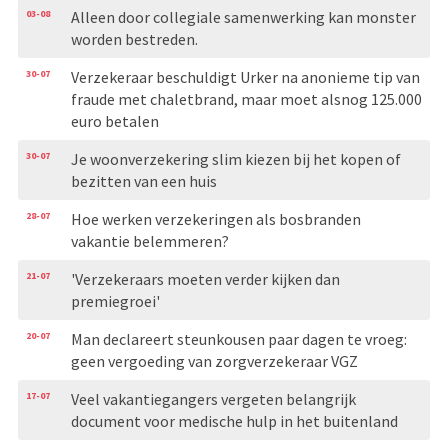
03-08
Alleen door collegiale samenwerking kan monster
worden bestreden.
30-07
Verzekeraar beschuldigt Urker na anonieme tip van
fraude met chaletbrand, maar moet alsnog 125.000
euro betalen
30-07
Je woonverzekering slim kiezen bij het kopen of
bezitten van een huis
28-07
Hoe werken verzekeringen als bosbranden
vakantie belemmeren?
21-07
'Verzekeraars moeten verder kijken dan
premiegroei'
20-07
Man declareert steunkousen paar dagen te vroeg:
geen vergoeding van zorgverzekeraar VGZ
17-07
Veel vakantiegangers vergeten belangrijk
document voor medische hulp in het buitenland