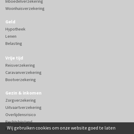
Inboedelverzekering
Woonhuisverzekering
Geld
Hypotheek
Lenen
Belasting
Vrije tijd
Reisverzekering
Caravanverzekering
Bootverzekering
Gezin & inkomen
Zorgverzekering
Uitvaartverzekering
Overlijdensrisico
Rechtsbijstand
Wij gebruiken cookies om onze website goed te laten
Pensioen