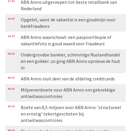
17-07
ABN Amro uitgeroepen tot beste retailbank van
Nederland
14-07
Opgelet, want de vakantie is een goudmijn voor
bankfraudeurs
14-07
ABN Amro waarschuwt: een paspoortkopie of
vakantiefoto is goud waard voor fraudeurs
09-07
Ondergrondse bankier, schimmige Ruslandhandel
en een gokker: zo ging ABN Amro opnieuw de fout
in
09-07
ABN Amro sluit deel van de afdeling creditcards
09-07
Miljoenenboete voor ABN Amro om gebrekkige
antiwitwascontroles
09-07
Boete van 8,5 miljoen voor ABN Amro: 'structureel
en ernstig' tekortgeschoten bij
antiwitwascontroles
08-07