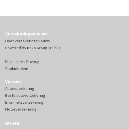
Verzekeringsnieuws
Over Verzekeringsnieuws
Powered by
Koko Kroup
|
Publiz
Disclaimer
|
Privacy
Cookiebeleid
Vervoer
Autoverzekering
Bestelautoverzekering
Bromfietsverzekering
Motorverzekering
Wonen