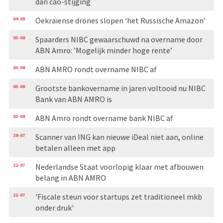
dan cao-stijging
04-08
Oekraïense drones slopen ‘het Russische Amazon’
03-08
Spaarders NIBC gewaarschuwd na overname door
ABN Amro: ’Mogelijk minder hoge rente’
03-08
ABN AMRO rondt overname NIBC af
03-08
Grootste bankovername in jaren voltooid nu NIBC
Bank van ABN AMRO is
03-08
ABN Amro rondt overname bank NIBC af
28-07
Scanner van ING kan nieuwe iDeal niet aan, online
betalen alleen met app
22-07
Nederlandse Staat voorlopig klaar met afbouwen
belang in ABN AMRO
21-07
'Fiscale steun voor startups zet traditioneel mkb
onder druk'